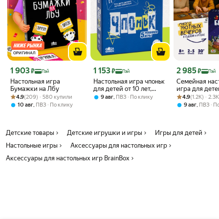
ОРИГИНАЛ
Цена с картой Яндекс Пэй 1903 ₽ вместо
Цена с картой Яндекс Пэй 1153 ₽ вместо
Цена с картой 
1 903
1 153
2 985
₽
₽
₽
Пэй
Пэй
Пэй
Настольная игра
Настольная игра чпоньк
Семейная нас
Бумажки на Лбу
для детей от 10 лет,
игра для дете
Рейтинг товара: 4.9 из 5
Оценок: (209) · 580 купили
всей семьи и большой
Рейтинг товара:
Оценок: (1.2K) 
семьи Больша
4.9
(209) · 580 купили
,
4.9
(1.2K) · 2.
9 авг
ПВЗ
По клику
компании
Бродилка: На 
,
,
10 авг
ПВЗ
По клику
9 авг
ПВЗ
По
Трону Желан
Детские товары
Детские игрушки и игры
Игры для детей
Настольные игры
Аксессуары для настольных игр
Аксессуары для настольных игр BrainBox