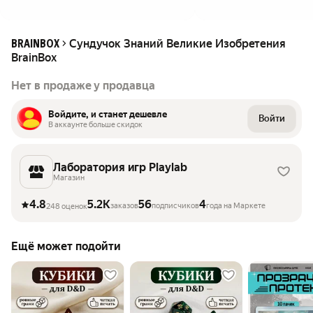
Сундучок Знаний Великие Изобретения
BRAINBOX
BrainBox
Нет в продаже у продавца
Войдите, и станет дешевле
Войти
В аккаунте больше скидок
Лаборатория игр Playlab
Магазин
4.8
5.2K
56
4
заказов
подписчиков
года на Маркете
248 оценок
Ещё может подойти