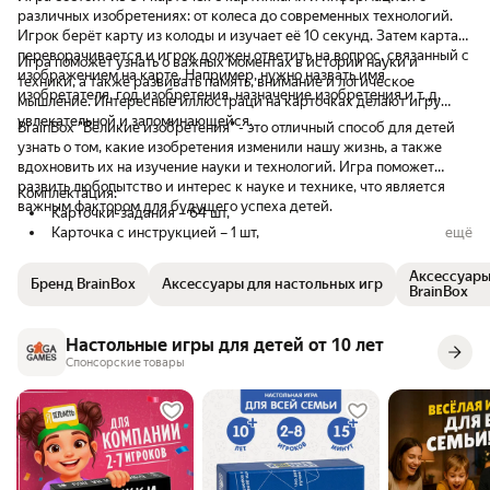
различных изобретениях: от колеса до современных технологий.
Игрок берёт карту из колоды и изучает её 10 секунд. Затем карта
переворачивается и игрок должен ответить на вопрос, связанный с
Игра поможет узнать о важных моментах в истории науки и
изображением на карте. Например, нужно назвать имя
техники, а также развивать память, внимание и логическое
изобретателя, год изобретения, назначение изобретения и т. д.
мышление. Интересные иллюстраци на карточках делают игру
увлекательной и запоминающейся.
BrainBox "Великие изобретения" - это отличный способ для детей
узнать о том, какие изобретения изменили нашу жизнь, а также
вдохновить их на изучение науки и технологий. Игра поможет
развить любопытство и интерес к науке и технике, что является
Комплектация:
важным фактором для будущего успеха детей.
Карточки-задания – 64 шт,
Карточка с инструкцией – 1 шт,
ещё
Песочные часы – 1 шт,
Игральный кубик 8-гранный – 1 шт.
Аксессуары
Бренд BrainBox
Аксессуары для настольных игр
BrainBox
Настольные игры для детей от 10 лет
Спонсорские товары