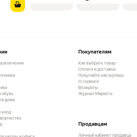
рии
Покупателям
развлечения
Как выбрать товар
Оплата и доставка
техника
Покупайте как юрлицо
О сервисе
ика
Возвраты
 обувь
Журнал Маркета
ля дома
и уход
творчество
Продавцам
ад
Личный кабинет продавца
ля школы и офиса