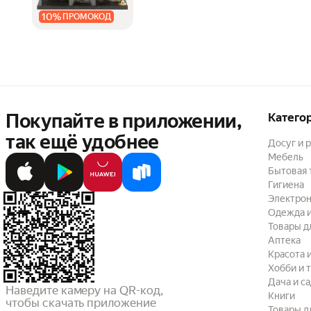
10
%
ПРОМОКОД
Покупайте в приложении,
Катего
так ещё удобнее
Досуг и 
Мебель
Бытовая 
Гигиена
Электрон
Одежда и
Товары д
Аптека
Красота 
Хобби и 
Дача и с
Наведите камеру на QR-код,

Книги
чтобы скачать приложение
Товары д