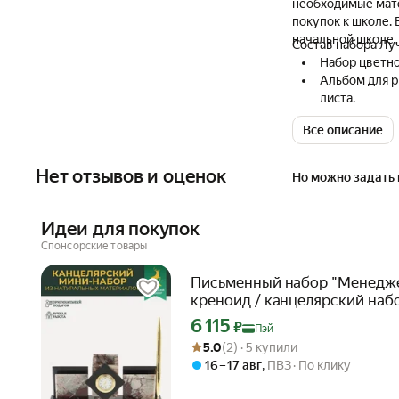
необходимые мате
покупок к школе. 
начальной школе.
Состав набора Луч
Набор цветно
Альбом для р
листа.
Краски гуаше
Всё описание
Краски аквар
Мелки восков
Пластилин во
Нет отзывов и оценок
Но можно задать 
Стек (в пласт
Клей ПВА-М с
Доска для ле
Идеи для покупок
Ножницы школ
Спонсорские товары
Диспенсер с 
Карандаши цв
Письменный набор "Менедж
Набор из 3 ки
креноид / канцелярский наб
Упаковка: по
Цена с картой Яндекс Пэй 6115 ₽ вместо
6 115
₽
Пэй
335*265*60 
Рейтинг товара: 5.0 из 5
Оценок: (2) · 5 купили
5.0
(2) · 5 купили
16 – 17 авг
,
ПВЗ
По клику