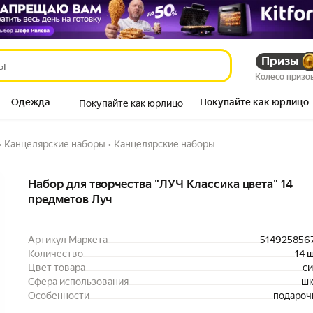
Призы
" 14 предметов Луч
Колесо призо
Одежда
Покупайте как юрлицо
Покупайте как юрлицо
Продукты
•
Канцелярские наборы
•
Канцелярские наборы
Описание
Набор для творчества "ЛУЧ Классика цвета" 14
предметов Луч
Артикул Маркета
514925856
Количество
14 
Цвет товара
с
Сфера использования
шк
Особенности
подароч