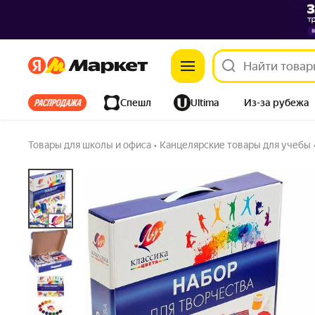
Яндекс
Яндекс
Набор для творчества "ЛУЧ Классика цвета
Все хиты
Спешл
Ultima
Из-за рубежа
Дом
Ремонт
Детям
Красота
Электроника
Товары для школы и офиса
•
Канцелярские товары для учебы