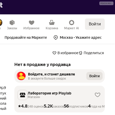
РЕКЛАМА
Войти
Нет в продаже
в
Заказы
Избранное
Корзина
Маркет AI
Продавайте на Маркете
Москва
• Укажите адрес
В избранное
Поделиться
Нет в продаже у продавца
Войдите, и станет дешевле
Войти
В аккаунте больше скидок
76
штук
Лаборатория игр Playlab
Магазин
иний
ола
4.8
5.2K
56
4
248 оценок
заказов
подписчиков
года на Маркете
ный