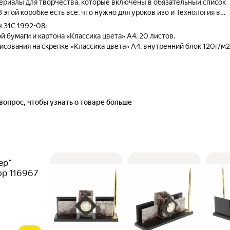
риалы для творчества, которые включены в обязательный список
В этой коробке есть всё, что нужно для уроков изо и Технология в
 31С 1992-08:
й бумаги и картона «Классика цвета» А4, 20 листов.
исования на скрепке «Классика цвета» А4, внутренний блок 120г/м2
вые «Классика цвета» 9 цветов.
ельные «Палитра» 12 цветов.
ые «Классика цвета» 12 цветов.
сковой «Классика цвета» 16 цветов.
вопрос, чтобы узнать о товаре больше
илине).
упер 85 г.
пки №3 ТМ «Луч».
ьные 13,5 см.
лентой липкой флуоресцентной 12*10 + 1 запасная).
етные шестигранные «Классика цвета» 12 цветов.
ер"
стей «Классика цвета».
ор 116967
дарочный чемодан из гофрированного картона с ручкой, габариты
мм.