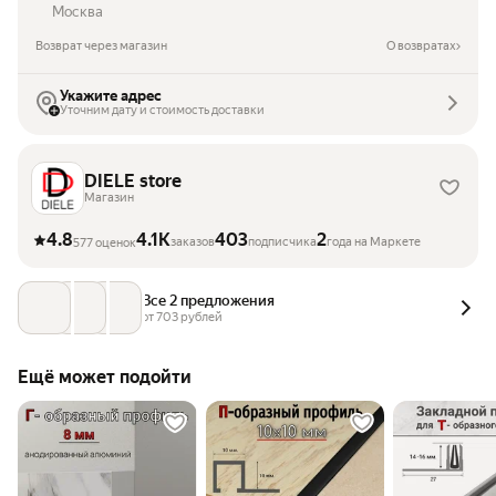
Москва
Возврат через магазин
О возвратах
Укажите адрес
Уточним дату и стоимость доставки
DIELE store
Магазин
4.8
4.1K
403
2
заказов
подписчика
года на Маркете
577 оценок
Все 2 предложения
от 
703
 рублей
Ещё может подойти