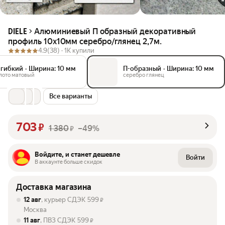
Алюминиевый П образный декоративный
DIELE
профиль 10х10мм серебро/глянец 2,7м.
4.9
(38) ·
1K купили
-гибкий
•
Ширина: 10 мм
П-образный
•
Ширина: 10 мм
лото матовый
серебро глянец
Все варианты
703
₽
1 380
–49%
₽
Войдите, и станет дешевле
Войти
В аккаунте больше скидок
Доставка магазина
12 авг
, курьер СДЭК
599
₽
Москва
11 авг
, ПВЗ СДЭК
599
₽