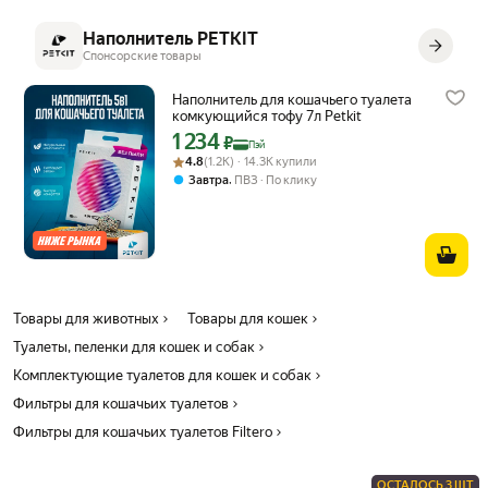
Наполнитель PETKIT
Спонсорские товары
Наполнитель для кошачьего туалета
комкующийся тофу 7л Petkit
1 234
Цена с картой Яндекс Пэй 1234 ₽ вместо
₽
Пэй
Рейтинг товара: 4.8 из 5
Оценок: (1.2K) · 14.3K купили
4.8
(1.2K) · 14.3K купили
,
Завтра
ПВЗ
По клику
Товары для животных
Товары для кошек
Туалеты, пеленки для кошек и собак
Комплектующие туалетов для кошек и собак
Фильтры для кошачьих туалетов
Фильтры для кошачьих туалетов Filtero
ОСТАЛОСЬ 3 ШТ