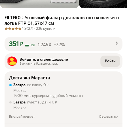
Угольный фильтр для закрытого кошачьего
FILTERO
лотка FTP 01, 57х47 см
4.9
(27) ·
236 купили
351
₽
1 245
–72%
₽
Пэй
Войдите, и станет дешевле
Войти
В аккаунте больше скидок
Доставка Маркета
Завтра
, по клику
0
₽
Москва
15-30 мин. курьером в удобный момент
Завтра
, пункт выдачи
0
₽
Москва
Быстрый возврат
О возвратах