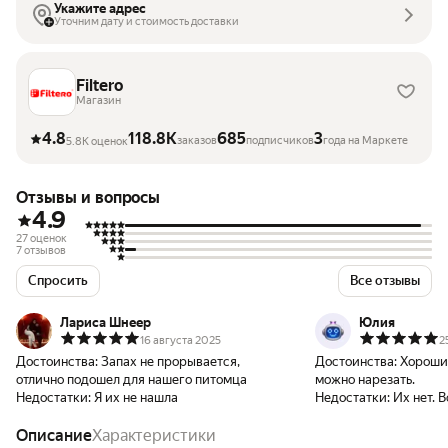
Укажите адрес
Уточним дату и стоимость доставки
Filtero
Магазин
4.8
118.8K
685
3
заказов
подписчиков
года на Маркете
5.8K оценок
Отзывы и вопросы
4.9
27 оценок
7 отзывов
Спросить
Все отзывы
Лариса Шнеер
Юлия
16 августа 2025
2
Достоинства:
Запах не прорывается,
Достоинства:
Хороший
отлично подошел для нашего питомца
можно нарезать.
Недостатки:
Я их не нашла
Недостатки:
Их нет. 
Описание
Характеристики