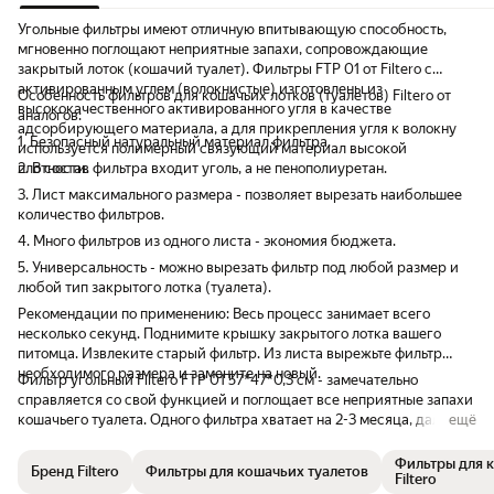
Угольные фильтры имеют отличную впитывающую способность,
мгновенно поглощают неприятные запахи, сопровождающие
закрытый лоток (кошачий туалет). Фильтры FTP 01 от Filtero с
активированным углем (волокнистые) изготовлены из
Особенность фильтров для кошачьих лотков (туалетов) Filtero от
высококачественного активированного угля в качестве
аналогов:
адсорбирующего материала, а для прикрепления угля к волокну
1. Безопасный натуральный материал фильтра.
используется полимерный связующий материал высокой
плотности.
2. В состав фильтра входит уголь, а не пенополиуретан.
3. Лист максимального размера - позволяет вырезать наибольшее
количество фильтров.
4. Много фильтров из одного листа - экономия бюджета.
5. Универсальность - можно вырезать фильтр под любой размер и
любой тип закрытого лотка (туалета).
Рекомендации по применению: Весь процесс занимает всего
несколько секунд. Поднимите крышку закрытого лотка вашего
питомца. Извлеките старый фильтр. Из листа вырежьте фильтр
необходимого размера и замените на новый.
Фильтр угольный Filtero FTP 01 57*47*0,3 см - замечательно
справляется со свой функцией и поглощает все неприятные запахи
кошачьего туалета. Одного фильтра хватает на 2-3 месяца, далее
ещё
подлежит утилизации.
Фильтры для 
Бренд Filtero
Фильтры для кошачьих туалетов
Filtero