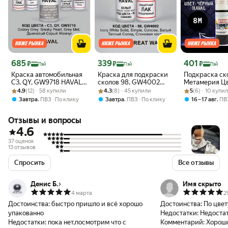
Цена 685 ₽
Цена 339 ₽
Цена 401 ₽
685
339
401
₽
₽
₽
Пэй
Пэй
Пэй
Краска автомобильная
Краска для подкраски
Подкраска ск
C3, QY, GW9718 HAVAL
сколов 98, GW4002
Метамерия Цв
Рейтинг товара: 4.9 из 5
Оценок: (12) · 58 купили
Galaxy Grey, Smoky
Рейтинг товара: 4.3 из 5
Оценок: (8) · 45 купили
Haval Ivory White, белая
Рейтинг товара:
Оценок: (6) · 1
EBONY BLACK
4.9
(12) · 58 купили
4.3
(8) · 45 купили
5
(6) · 10 купи
Pearl, Grey Met,
автоэмаль, набор 2
HAVAL, 2 в 1, 
,
,
,
Завтра
ПВЗ
По клику
Завтра
ПВЗ
По клику
16 – 17 авг
ПВ
Дымчатый Жемчуг, 5
флакона
флаконов
Отзывы и вопросы
4.6
37 оценок
13 отзывов
Спросить
Все отзывы
Денис Б.
Имя скрыто
4 марта
2
Достоинства:
быстро пришло и всё хорошо
Достоинства:
По цвет
упакованно
Недостатки:
Недостат
Недостатки:
пока нет,посмотрим что с
Комментарий:
Хорошо