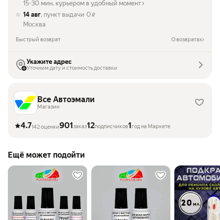
15-30 мин. курьером в удобный момент
14 авг
, пункт выдачи
0
₽
Москва
Быстрый возврат
О возвратах
Укажите адрес
Уточним дату и стоимость доставки
Все Автоэмали
Магазин
4.7
901
12
1
заказ
подписчиков
год на Маркете
142 оценки
Ещё может подойти