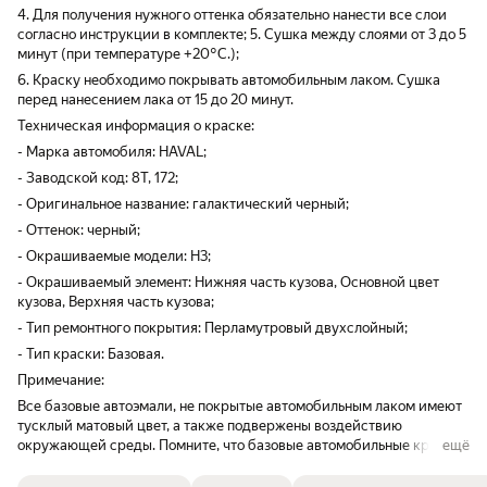
4. Для получения нужного оттенка обязательно нанести все слои
согласно инструкции в комплекте; 5. Сушка между слоями от 3 до 5
минут (при температуре +20°С.);
6. Краску необходимо покрывать автомобильным лаком. Сушка
перед нанесением лака от 15 до 20 минут.
Техническая информация о краске:
- Марка автомобиля: HAVAL;
- Заводской код: 8T, 172;
- Оригинальное название: галактический черный;
- Оттенок: черный;
- Окрашиваемые модели: H3;
- Окрашиваемый элемент: Нижняя часть кузова, Основной цвет
кузова, Верхняя часть кузова;
- Тип ремонтного покрытия: Перламутровый двухслойный;
- Тип краски: Базовая.
Примечание:
Все базовые автоэмали, не покрытые автомобильным лаком имеют
тусклый матовый цвет, а также подвержены воздействию
окружающей среды. Помните, что базовые автомобильные краски
ещё
необходимо обязательно покрывать акриловым лаком для защиты
от воздействия окружающей среды, а также получения