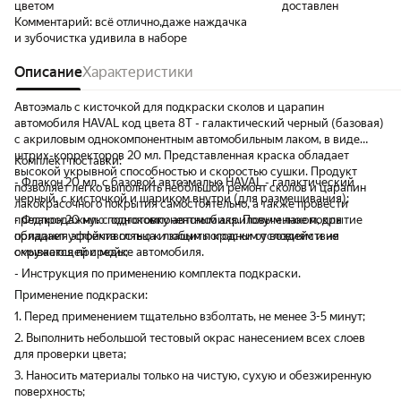
цветом
доставлен
Комментарий:
всё отлично,даже наждачка
и зубочистка удивила в наборе
Описание
Характеристики
Автоэмаль с кисточкой для подкраски сколов и царапин
автомобиля HAVAL код цвета 8T - галактический черный (базовая)
с акриловым однокомпонентным автомобильным лаком, в виде
штрих-корректоров 20 мл. Представленная краска обладает
Комплект поставки:
высокой укрывной способностью и скоростью сушки. Продукт
- Флакон 20 мл. с базовой автоэмалью HAVAL - галактический
позволяет легко выполнить небольшой ремонт сколов и царапин
черный, с кисточкой и шариком внутри (для размешивания);
лакокрасочного покрытия самостоятельно, а также провести
предпродажную подготовку автомобиля. Полученное покрытие
- Флакон 20 мл. с однокомпонентным акриловым лаком, для
обладает устойчивостью к любым погодным условиям и не
придания эффекта глянца и защиты краски от воздействия
смывается при мойке автомобиля.
окружающей среды;
- Инструкция по применению комплекта подкраски.
Применение подкраски:
1. Перед применением тщательно взболтать, не менее 3-5 минут;
2. Выполнить небольшой тестовый окрас нанесением всех слоев
для проверки цвета;
3. Наносить материалы только на чистую, сухую и обезжиренную
поверхность;