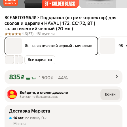
РЫНКА
Подкраска (штрих-корректор) для
ВСЕ АВТОЭМАЛИ
сколов и царапин HAVAL | 172, CC172, 8T |
галактический черный (20 мл.)
4.6
(37) ·
181 купили
8t - галактический черный
•
металлик
98 - 
Все варианты
835
₽
1 500
–44%
₽
Пэй
Войдите, и станет дешевле
Войти
В аккаунте больше скидок
Доставка Маркета
14 авг
, по клику
0
₽
Москва