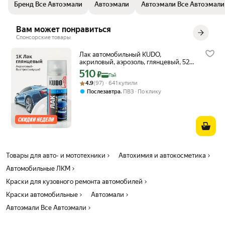
Бренд Все Автоэмали
Автоэмали
Автоэмали Все Автоэмали
законченного глянцевого вида.
Вам может понравиться
Спонсорские товары
Лак автомобильный KUDO,
акриловый, аэрозоль, глянцевый, 520
мл
510
Цена с картой Яндекс Пэй 510 ₽ вместо
₽
Пэй
Рейтинг товара: 4.9 из 5
Оценок: (97) · 641 купили
4.9
(97) · 641 купили
,
Послезавтра
ПВЗ
По клику
Товары для авто- и мототехники
Автохимия и автокосметика
Автомобильные ЛКМ
Краски для кузовного ремонта автомобилей
Краски автомобильные
Автоэмали
Автоэмали Все Автоэмали