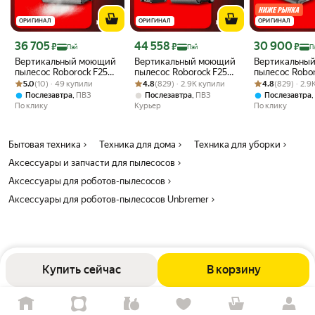
ОРИГИНАЛ
ОРИГИНАЛ
ОРИГИНАЛ
Цена с картой Яндекс Пэй 36705 ₽ вместо
Цена с картой Яндекс Пэй 44558 ₽ вместо
Цена с картой 
36 705
44 558
30 900
₽
₽
₽
Пэй
Пэй
П
Вертикальный моющий
Вертикальный моющий
Вертикальны
пылесос Roborock F25
пылесос Roborock F25
пылесос Robor
Рейтинг товара: 5.0 из 5
Оценок: (10) · 49 купили
ACE Pro (Русская
Рейтинг товара: 4.8 из 5
Оценок: (829) · 2.9K купили
ACE Combo (Русская
Рейтинг товара:
Оценок: (829) ·
ACE (Русская
5.0
(10) · 49 купили
4.8
(829) · 2.9K купили
4.8
(829) · 2.9
версия)
версия)
,
,
,
Послезавтра
ПВЗ
Послезавтра
ПВЗ
Послезавтра
По клику
Курьер
По клику
Бытовая техника
Техника для дома
Техника для уборки
Аксессуары и запчасти для пылесосов
Аксессуары для роботов-пылесосов
Аксессуары для роботов-пылесосов Unbremer
Купить сейчас
В корзину