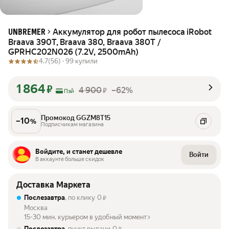
Аккумулятор для робот пылесоса iRobot
UNBREMER
Braava 390T, Braava 380, Braava 380T /
GPRHC202N026 (7.2V, 2500mAh)
4.7
(56) ·
99 купили
1 864
₽
4 900
–62%
₽
Пэй
Промокод GGZM8T15
–
10
%
Подписчикам магазина
Войдите, и станет дешевле
Войти
В аккаунте больше скидок
Доставка Маркета
Послезавтра
, по клику
0
₽
Москва
15-30 мин. курьером в удобный момент
Послезавтра
, пункт выдачи
0