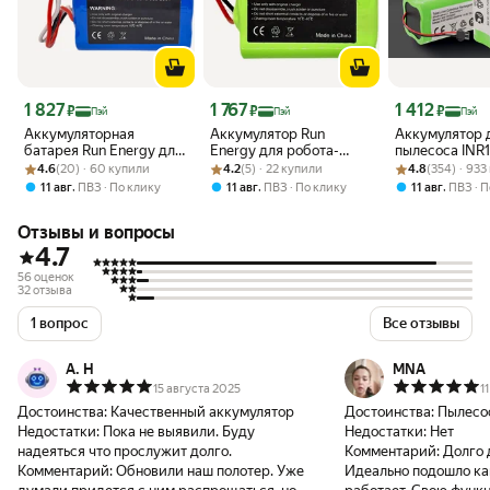
Цена 1 827 ₽
Цена 1 767 ₽
Цена 1 412 ₽
1 827
1 767
1 412
₽
₽
₽
Пэй
Пэй
Пэй
Аккумуляторная
Аккумулятор Run
Аккумулятор 
батарея Run Energy для
Energy для робота-
пылесоса INR
Рейтинг товара: 4.6 из 5
Оценок: (20) · 60 купили
робота-пылесоса IRobot
Рейтинг товара: 4.2 из 5
Оценок: (5) · 22 купили
пылесоса IRobot Braava
Рейтинг товара:
Оценок: (354) ·
M26-4S1P, Ma
4.6
(20) · 60 купили
4.2
(5) · 22 купили
4.8
(354) · 93
Braava 380, 380T, 390T
380, 380T, 390T - Series
EXVAC660, D
,
,
,
11 авг
ПВЗ
По клику
11 авг
ПВЗ
По клику
11 авг
ПВЗ
П
- Series 7.2V 3000mAh
7.2V 2500mAh (Ni-MH)
300, Gutrend 
(Ni-MH)
(2600mAh, 14
Отзывы и вопросы
4.7
56 оценок
32 отзыва
1 вопрос
Все отзывы
А. Н
MNA
15 августа 2025
1
Достоинства:
Качественный аккумулятор
Достоинства:
Пылесо
Недостатки:
Пока не выявили. Буду
Недостатки:
Нет
надеяться что прослужит долго.
Комментарий:
Долго 
Комментарий:
Обновили наш полотер. Уже
Идеально подошло ка