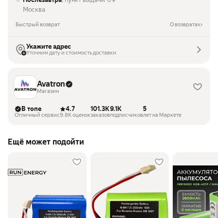
₽
Москва
Быстрый возврат
О возвратах
Укажите адрес
Уточним дату и стоимость доставки
Avatron
Магазин
В топе
4.7
101.3K
9.1K
5
Отличный сервис
9.8K оценок
заказов
подписчиков
лет на Маркете
Ещё может подойти