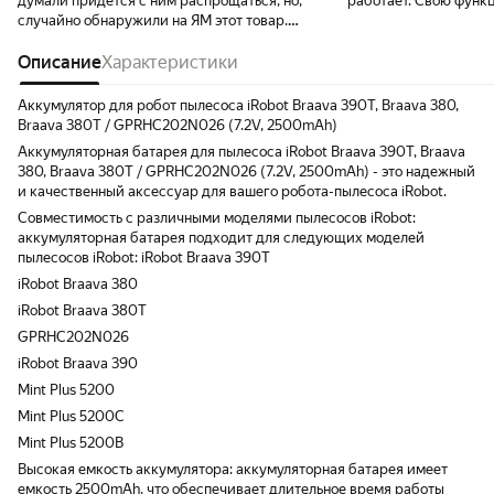
думали придется с ним распрощаться, но,
работает. Свою функ
случайно обнаружили на ЯМ этот товар.
100%. Упаковка отлич
Доставка быстрая. Большое спасибо
быстрая
производителю и продавцу!
Описание
Характеристики
Аккумулятор для робот пылесоса iRobot Braava 390T, Braava 380,
Braava 380T / GPRHC202N026 (7.2V, 2500mAh)
Аккумуляторная батарея для пылесоса iRobot Braava 390T, Braava
380, Braava 380T / GPRHC202N026 (7.2V, 2500mAh) - это надежный
и качественный аксессуар для вашего робота-пылесоса iRobot.
Совместимость с различными моделями пылесосов iRobot:
аккумуляторная батарея подходит для следующих моделей
пылесосов iRobot: iRobot Braava 390T
iRobot Braava 380
iRobot Braava 380T
GPRHC202N026
iRobot Braava 390
Mint Plus 5200
Mint Plus 5200C
Mint Plus 5200B
Высокая емкость аккумулятора: аккумуляторная батарея имеет
емкость 2500mAh, что обеспечивает длительное время работы