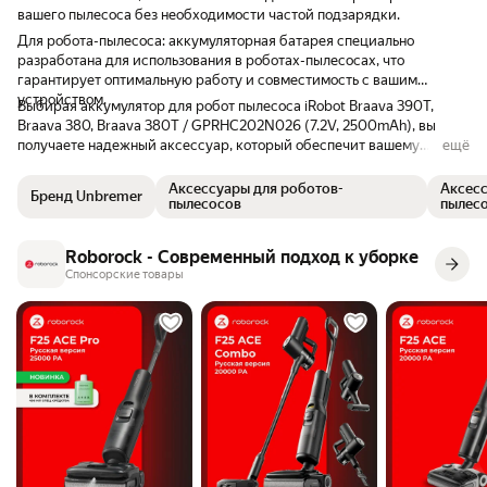
вашего пылесоса без необходимости частой подзарядки.
Для робота-пылесоса: аккумуляторная батарея специально
разработана для использования в роботах-пылесосах, что
гарантирует оптимальную работу и совместимость с вашим
устройством.
Выбирая аккумулятор для робот пылесоса iRobot Braava 390T,
Braava 380, Braava 380T / GPRHC202N026 (7.2V, 2500mAh), вы
получаете надежный аксессуар, который обеспечит вашему
ещё
пылесосу долгую и стабильную работу.
Аксессуары для роботов-
Аксесс
Бренд Unbremer
пылесосов
пылес
Roborock - Современный подход к уборке
Спонсорские товары