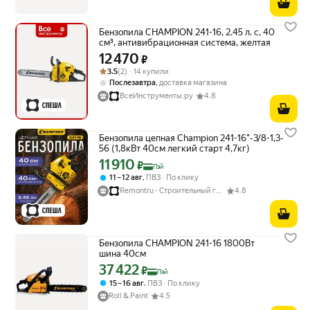
Бензопила CHAMPION 241-16, 2.45 л. с, 40
см³, антивибрационная система, желтая
12 470
Цена 12470 ₽ вместо
₽
Рейтинг товара: 3.5 из 5
Оценок: (2) · 14 купили
3.5
(2) · 14 купили
,
Послезавтра
доставка магазина
ВсеИнструменты.ру
4.8
Бензопила цепная Champion 241-16"-3/8-1,3-
56 (1,8кВт 40см легкий старт 4,7кг)
11 910
Цена с картой Яндекс Пэй 11910 ₽ вместо
₽
Пэй
,
11 – 12 авг
ПВЗ
По клику
Remontru - Строительный гипермаркет
4.8
Бензопила CHAMPION 241-16 1800Вт
шина 40см
37 422
Цена с картой Яндекс Пэй 37422 ₽ вместо
₽
Пэй
,
15 – 16 авг
ПВЗ
По клику
Roll & Paint
4.5