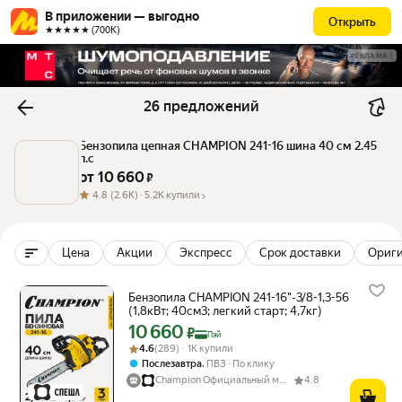
В приложении — выгодно
Открыть
★★★★★ (700К)
РЕКЛАМА
26 предложений
Бензопила цепная CHAMPION 241-16 шина 40 см 2.45 
л.с
от 
10 660
 ₽
4.8
(2.6K) ·
5.2K купили
Цена
Акции
Экспресс
Срок доставки
Ориг
Бензопила CHAMPION 241-16"-3/8-1,3-56
(1,8кВт; 40см3; легкий старт; 4,7кг)
10 660
Цена с картой Яндекс Пэй 10660 ₽ вместо
₽
Пэй
Рейтинг товара: 4.6 из 5
Оценок: (289) · 1K купили
4.6
(289) · 1K купили
,
Послезавтра
ПВЗ
По клику
Champion Официальный магазин
4.8