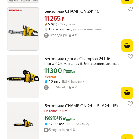
Бензопила CHAMPION 241-16
11 265
Цена 11265 ₽ вместо
₽
Рейтинг товара: 5.0 из 5
Оценок: (3) · 12 купили
5.0
(3) · 12 купили
,
Послезавтра
доставка магазина
Кувалда.ру
4.8
Бензопила цепная Champion 241-16,
шина 40 см, шаг 3/8, 56 звеньев, желтая/
черная
11 300
Цена с картой Яндекс Пэй 11300 ₽ вместо
₽
Пэй
Уценка
,
10 авг
ПВЗ
По клику
Lite-Mobile
4.7
Бензопила CHAMPION 241-16 (А241-16)
Осталась 1 шт
66 126
Цена с картой Яндекс Пэй 66126 ₽ вместо
₽
Пэй
,
12 – 13 авг
ПВЗ
По клику
Stroy.tools
4.8