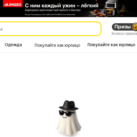
Призы
Колесо призо
Одежда
Покупайте как юрлицо
Покупайте как юрлицо
Продукты