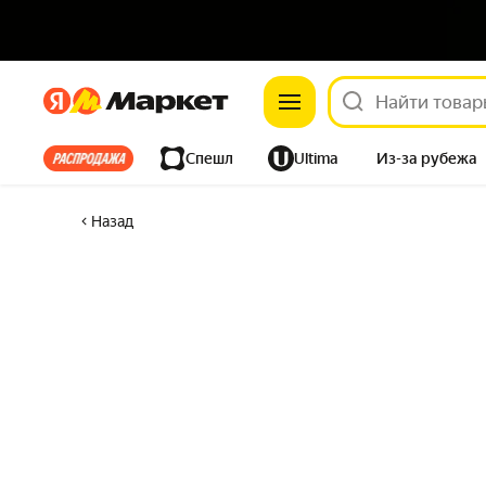
Яндекс
Яндекс
Все хиты
Спешл
Ultima
Из-за рубежа
Дом
Ремонт
Детям
Красота
Электроника
Назад