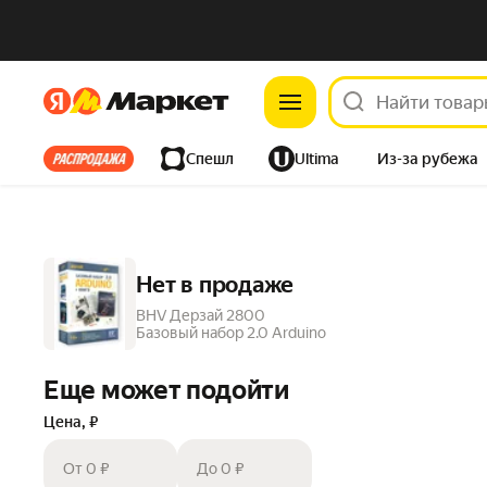
Яндекс
Яндекс
Все хиты
Спешл
Ultima
Из-за рубежа
Дом
Ремонт
Детям
Красота
Электроника
Нет в продаже
BHV Дерзай 2800
Базовый набор 2.0 Arduino
Еще может подойти
Цена, ₽
От 0 ₽
До 0 ₽