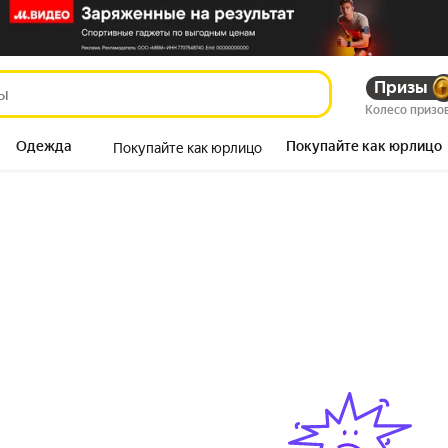
Призы
Колесо призо
Одежда
Покупайте как юрлицо
Покупайте как юрлицо
Продукты