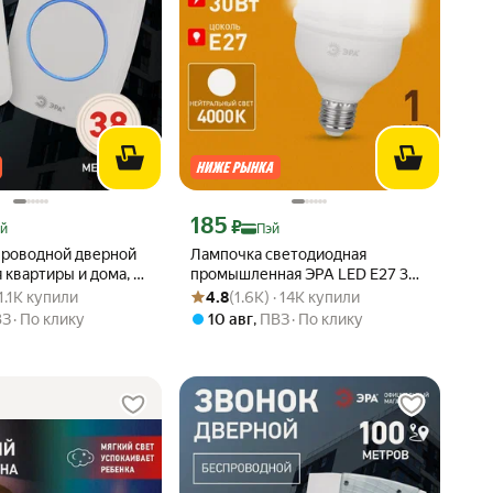
 Яндекс Пэй 403 ₽ вместо
Цена с картой Яндекс Пэй 185 ₽ вместо
185
₽
й
Пэй
проводной дверной
Лампочка светодиодная
 квартиры и дома, на
промышленная ЭРА LED E27 30
: 4.8 из 5
· 1.1K купили
Рейтинг товара: 4.8 из 5
Оценок: (1.6K) · 14K купили
, влагозащищенный,
Вт T80 колокол 4000К
 1.1K купили
4.8
(1.6K) · 14K купили
, белый
нейтральный белый свет 1
ВЗ
По клику
10 авг
,
ПВЗ
По клику
штука