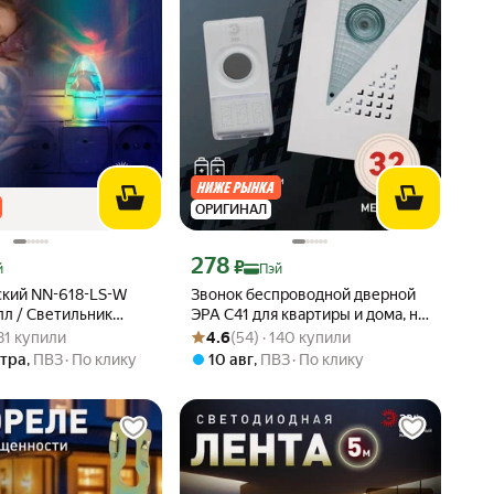
ОРИГИНАЛ
 Яндекс Пэй 164 ₽ вместо
Цена с картой Яндекс Пэй 278 ₽ вместо
278
₽
й
Пэй
ский NN-618-LS-W
Звонок беспроводной дверной
лл / Светильник
ЭРА C41 для квартиры и дома, на
: 4.9 из 5
 181 купили
Рейтинг товара: 4.6 из 5
Оценок: (54) · 140 купили
й в розетку с
батарейках, влагозащищенный,
181 купили
4.6
(54) · 140 купили
свещенности
32 мелодии, белый
втра
,
ПВЗ
По клику
10 авг
,
ПВЗ
По клику