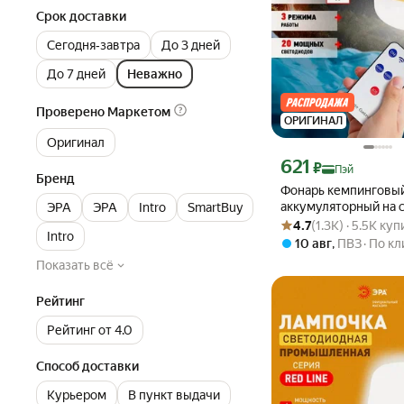
Срок доставки
Сегодня‐завтра
До 3 дней
До 7 дней
Неважно
Проверено Маркетом
ОРИГИНАЛ
Оригинал
Цена с картой Яндекс П
621
₽
Пэй
Бренд
Фонарь кемпинговы
аккумуляторный на 
ЭРА
ЭРА
Intro
SmartBuy
Рейтинг товара: 4.7 из 5
Оценок: (1.3K) · 5.5K ку
батареях ЭРА KA-60
4.7
(1.3K) · 5.5K ку
Intro
походный в палатку 
10 авг
,
ПВЗ
По кл
usb powerbank
Показать всё
Рейтинг
Рейтинг от 4.0
Способ доставки
Курьером
В пункт выдачи