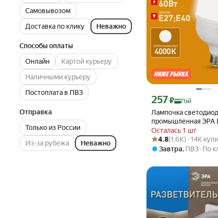
Самовывозом
Доставка по клику
Неважно
Способы оплаты
Онлайн
Картой курьеру
Наличными курьеру
Постоплата в ПВЗ
Цена с картой Яндекс П
257
₽
Пэй
Отправка
Лампочка светодиод
промышленная ЭРА 
Только из России
E27/E40 60 Вт T120 
Осталась 1 шт
Рейтинг товара: 4.8 из 5
Оценок: (1.6K) · 14K ку
4000К нейтральный
4.8
(1.6K) · 14K куп
Из-за рубежа
Неважно
свет, 1 шт
Завтра
,
ПВЗ
По к