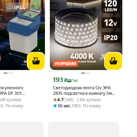
 Яндекс Пэй 172 ₽ вместо
Цена с картой Яндекс Пэй 193 ₽ вместо
193
₽
Пэй
ля уличного
Светодиодная лента 12v ЭРА
ЭРА DF 301
2835 подсветка в комнату 5м
: 4.9 из 5
 · 681 купили
Рейтинг товара: 4.7 из 5
Оценок: (348) · 2.6K купили
1200Вт, IP44
9,6w белая, нейтральный свет
 681 купили
4.7
(348) · 2.6K купили
ВЗ
По клику
10 авг
,
ПВЗ
По клику