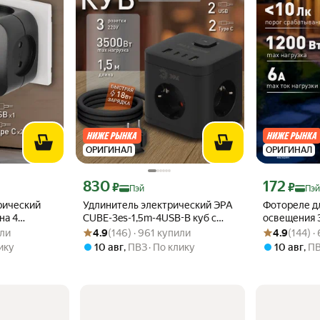
ОРИГИНАЛ
ОРИГИНАЛ
эй 353 ₽ вместо
Цена с картой Яндекс Пэй 830 ₽ вместо
Цена с картой
830
172
₽
₽
Пэй
Пэй
рический
Удлинитель электрический ЭРА
Фотореле д
на 4
CUBE-3es-1,5m-4USB-B куб с
освещения 
или
Рейтинг товара: 4.9 из 5
Оценок: (146) · 961 купили
Рейтинг товара
Оценок: (144)
 со
заземлением и выключателем,
настенное, 
или
4.9
(146) · 961 купили
4.9
(144) ·
ый
3 розетки+4xUSBA+C 1,5м 16А
ику
10 авг
,
ПВЗ
По клику
10 авг
,
П
черный