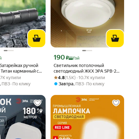
 Яндекс Пэй 422 ₽ вместо
Цена с картой Яндекс Пэй 190 ₽ вместо
190
₽
й
Пэй
 батарейках ручной
Светильник потолочный
 Титан карманный с
светодиодный ЖКХ ЭРА SPB-211
: 4.7 из 5
 · 7K купили
Рейтинг товара: 4.8 из 5
Оценок: (1.5K) · 10.7K купили
ым фокусом 5
12Вт 1080Лм 4000К,
· 7K купили
4.8
(1.5K) · 10.7K купили
влагозащищенный
,
ПВЗ
По клику
Завтра
,
ПВЗ
По клику