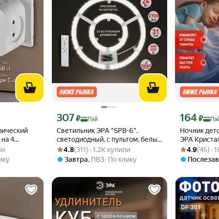
эй 353 ₽ вместо
Цена с картой Яндекс Пэй 307 ₽ вместо
Цена с картой
307
164
₽
₽
Пэй
Пэ
рический
Светильник ЭРА "SPB-6",
Ночник дет
на 4
светодиодный, с пультом, белый
ЭРА Криста
ли
Рейтинг товара: 4.8 из 5
Оценок: (311) · 1.2K купили
Рейтинг товара
Оценок: (45) ·
 со
свет, IP20
светодиодны
ли
4.8
(311) · 1.2K купили
4.9
(45) · 
й
датчиком о
ику
Завтра
,
ПВЗ
По клику
Послеза