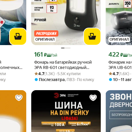
ОРИГИНАЛ
ОРИГИНАЛ
эй 621 ₽ вместо
Цена с картой Яндекс Пэй 161 ₽ вместо
Цена с картой
161
422
₽
₽
Пэй
Пэ
й
Фонарь на батарейках ручной
Фонарик на
солнечных
ЭРА RB-601 светодиодный
ЭРА UB-601
пили
Рейтинг товара: 4.7 из 5
Оценок: (1.3K) · 5.5K купили
Рейтинг товара
Оценок: (1.6K)
1 Пегас
кемпинговый с регулируемым
регулируем
пили
4.7
(1.3K) · 5.5K купили
4.7
(1.6K) 
с пультом
фокусом 2 режима
режимов
ику
Послезавтра
,
ПВЗ
По клику
10 – 11 авг