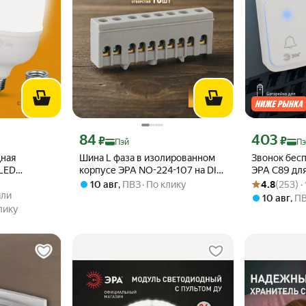
эй 257 ₽ вместо
Цена с картой Яндекс Пэй 84 ₽ вместо
Цена с картой
84
403
₽
₽
Пэй
Пэ
ная
Шина L фаза в изолированном
Звонок бес
LED
корпусе ЭРА NO-224-107 на DIN-
ЭРА C89 для
Рейтинг товара
Оценок: (253) 
колокол
рейку 6х9 10 отверстий серый
батарейках
10 авг
,
ПВЗ
По клику
4.8
(253) ·
пили
 белый
38 мелодий
или
10 авг
,
П
лику