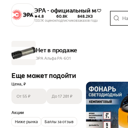
ЭРА - официальный магазин
4.8
60.8K
848.2K
3
133.1K оценок
подписчиков
заказов
года на Маркете
Нет в продаже
ЭРА Альфа PA-601
Еще может подойти
Цена, ₽
От 55 ₽
До 17 281 ₽
Акции
Ниже рынка
Баллы за отзыв