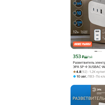
Цена с картой Яндекс П
353
₽
Пэй
Разветвитель элект
ЭРА SP-4-3USBAC-W 
Рейтинг товара: 4.8 из 5
Оценок: (92) · 1.2K купи
розетки + 3 USB A+C
4.8
(92) · 1.2K купи
шторками 10А белы
10 авг
,
ПВЗ
По кл