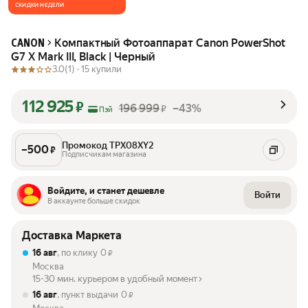
СКИДКИ НЕДЕЛИ
Компактный Фотоаппарат Canon PowerShot
CANON
G7 X Mark III, Black | Черный
3.0
(1) ·
15 купили
112 925
₽
196 999
–43%
₽
Пэй
Промокод TPX08XY2
–
500
₽
Подписчикам магазина
Войдите, и станет дешевле
Войти
В аккаунте больше скидок
Доставка Маркета
16 авг
, по клику
0
₽
Москва
15-30 мин. курьером в удобный момент
16 авг
, пункт выдачи
0
₽