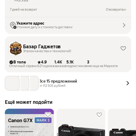
Москва
7 дней на возврат
О возвратах
Укажите адрес
Уточним дату и стоимость доставки
Базар Гаджетов
Эталон качества и технологий!
В топе
4.9
1.4K
5.1K
3
Отличный сервис
621 оценка
заказов
подписчиков
месяца на Маркете
Все 15 предложений
от 
112 925
 рублей
Ещё может подойти