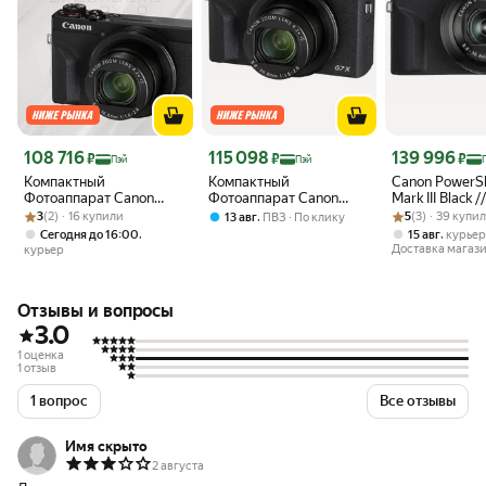
Цена 108 716 ₽
Цена 115 098 ₽
Цена 139 996 ₽
108 716
115 098
139 996
₽
₽
₽
Пэй
Пэй
Компактный
Компактный
Canon PowerS
Фотоаппарат Canon
Фотоаппарат Canon
Mark III Black /
Рейтинг товара: 3 из 5
Оценок: (2) · 16 купили
PowerShot G7 X Mark III,
PowerShot G7 X Mark III,
Рейтинг товара:
Оценок: (3) · 3
3
(2) · 16 купили
,
5
(3) · 39 купи
13 авг
ПВЗ
По клику
Black | Черный
Black | Черный
,
,
Сегодня до 16:00
15 авг
курье
Доставка магаз
курьер
Отзывы и вопросы
3.0
1 оценка
1 отзыв
1 вопрос
Все отзывы
Имя скрыто
2 августа