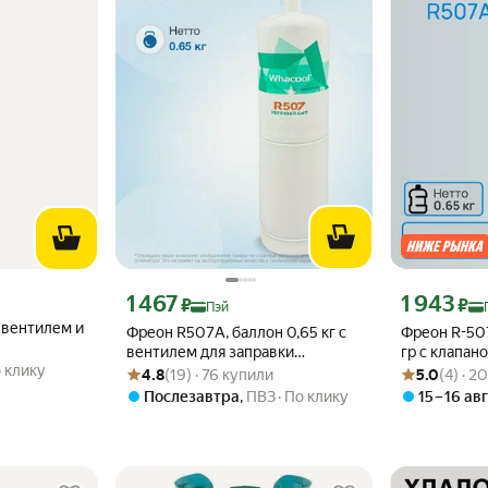
эй 2700 ₽ вместо
Цена с картой Яндекс Пэй 1467 ₽ вместо
Цена с картой
1 467
1 943
₽
₽
Пэй
 вентилем и
Фреон R507A, баллон 0,65 кг с
Фреон R-50
вентилем для заправки
гр с клапан
 клику
Рейтинг товара: 4.8 из 5
Оценок: (19) · 76 купили
Рейтинг товара
Оценок: (4) · 
кондиционера
4.8
(19) · 76 купили
5.0
(4) · 2
Послезавтра
,
ПВЗ
По клику
15 – 16 ав