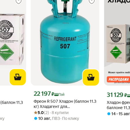
Цена с картой Яндекс Пэй 22197 ₽ вместо
22 197
эй 20257 ₽ вместо
Цена с картой
₽
31 129
₽
Пэй
Фреон R 507 Хладон (баллон 11.3
(баллон 11,3
Хладон фрео
кг) Хладагент для
баллоне 11,
Рейтинг товара: 5.0 из 5
Оценок: (2) · 8 купили
кондиционеров и другого
5.0
(2) · 8 купили
угого
14 – 15 ав
холодильного оборудования
дования
ику
10 авг
,
ПВЗ
По клику