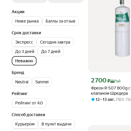
Акции
Ниже рынка
Баллы за отзыв
Срок доставки
Экспресс
Сегодня‐завтра
До 3 дней
До 7 дней
Неважно
Бренд
Цена с картой Яндекс П
2 700
₽
Пэй
Neutral
Sanmei
Фреон R-507 800g с
клапаном Шредера
Рейтинг
12 – 13 авг
,
ПВЗ
По
Рейтинг от 4.0
Способ доставки
Курьером
В пункт выдачи