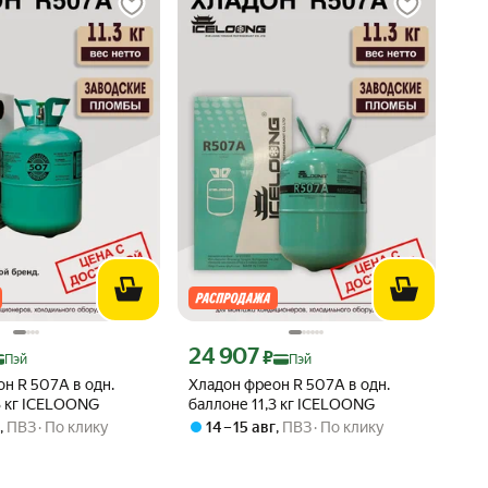
 Яндекс Пэй 31129 ₽ вместо
Цена с картой Яндекс Пэй 24907 ₽ вместо
24 907
₽
Пэй
Пэй
н R 507A в одн.
Хладон фреон R 507A в одн.
3 кг ICELOONG
баллоне 11,3 кг ICELOONG
г
,
ПВЗ
По клику
14 – 15 авг
,
ПВЗ
По клику