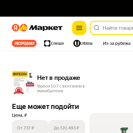
Яндекс
Яндекс
Все хиты
Спешл
Ultima
Из-за рубежа
Дом
Ремонт
Детям
Красота
Электроника
Нет в продаже
Фреон 507 с вентилем в
минибаллоне
Еще может подойти
Цена, ₽
От 737 ₽
До 120 493 ₽