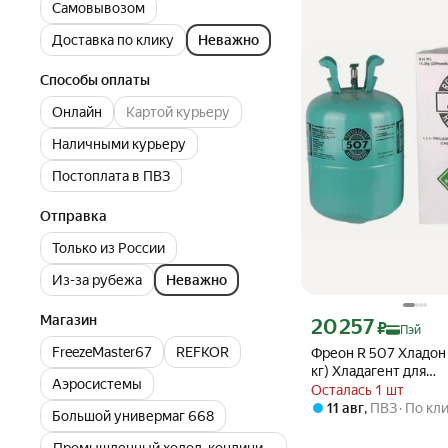
Самовывозом
Доставка по клику
Неважно
Способы оплаты
Онлайн
Картой курьеру
Наличными курьеру
Постоплата в ПВЗ
Отправка
Только из России
Из-за рубежа
Неважно
Магазин
Цена с картой Яндекс П
20 257
₽
Пэй
FreezeMaster67
REFKOR
Фреон R 507 Хладон 
кг) Хладагент для
Аэросистемы
кондиционеров и др
Осталась 1 шт
холодильного обору
11 авг
,
ПВЗ
По кл
Большой универмаг 668