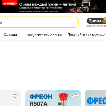
Призы
Колесо призо
Одежда
Покупайте как юрлицо
Покупайте как юрлицо
Продукты