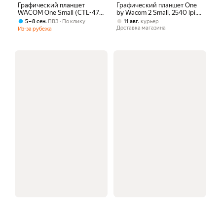
Графический планшет
Графический планшет One
WACOM One Small (CTL-472)
by Wacom 2 Small, 2540 lpi,
черный/красный
133 точ/сек, USB, красный
,
,
5 – 8 сен
ПВЗ
По клику
11 авг
курьер
Доставка магазина
Из-за рубежа