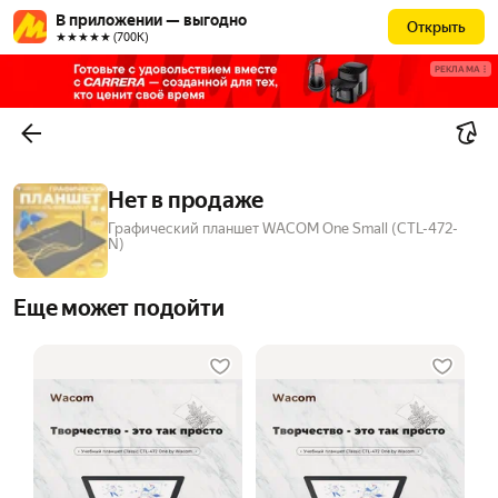
В приложении — выгодно
Открыть
★★★★★ (700К)
РЕКЛАМА
Нет в продаже
Графический планшет WACOM One Small (CTL-472-
N)
Еще может подойти