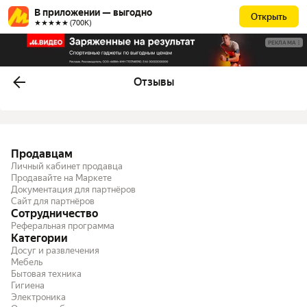
В приложении — выгодно
Открыть
★★★★★ (700К)
РЕКЛАМА
Отзывы
Продавцам
Личный кабинет продавца
Продавайте на Маркете
Документация для партнёров
Сайт для партнёров
Сотрудничество
Реферальная программа
Категории
Досуг и развлечения
Мебель
Бытовая техника
Гигиена
Электроника