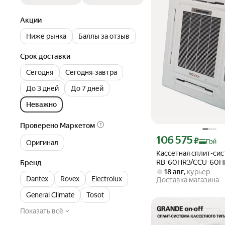
Акции
Ниже рынка
Баллы за отзыв
Срок доставки
Сегодня
Сегодня‐завтра
До 3 дней
До 7 дней
Неважно
Проверено Маркетом
Цена с картой Яндекс П
106 575
₽
Пэй
Оригинал
Кассетная сплит-сис
RB-60HR3/CCU-60H
Бренд
18 авг
,
курьер
Dantex
Rovex
Electrolux
Доставка магазина
General Climate
Tosot
Показать всё