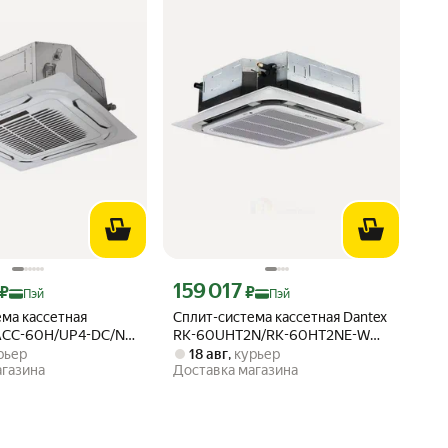
 Яндекс Пэй 481466 ₽ вместо
Цена с картой Яндекс Пэй 159017 ₽ вместо
159 017
₽
₽
Пэй
Пэй
ема кассетная
Сплит-система кассетная Dantex
 EACC-60H/UP4-DC/N8
RK-60UHT2N/RK-60HT2NE-W
City
рьер
18 авг
,
курьер
агазина
Доставка магазина