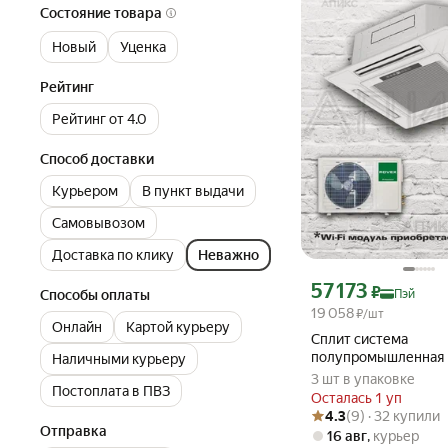
Состояние товара
Новый
Уценка
Рейтинг
Рейтинг от 4.0
Способ доставки
Курьером
В пункт выдачи
Самовывозом
Доставка по клику
Неважно
Цена с картой Яндекс П
57 173
₽
Пэй
Способы оплаты
19 058
₽/шт
Онлайн
Картой курьеру
Сплит система
полупромышленная 
Наличными курьеру
GRANDE RBC-12HR3,
3 шт в упаковке
Постоплата в ПВЗ
кондиционер кассетн
Осталась 1 уп
до 36 кв. м
Рейтинг товара: 4.3 из 5
Оценок: (9) · 32 купили
4.3
(9) · 32 купили
Отправка
16 авг
,
курьер