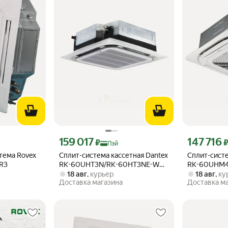
эй 106575 ₽ вместо
Цена с картой Яндекс Пэй 159017 ₽ вместо
Цена с картой
159 017
147 716
₽
Пэй
тема Rovex
Сплит-система кассетная Dantex
Сплит-систе
R3
RK-60UHT3N/RK-60HT3NE-W
RK-60UHM
City
Master Pro
18 авг
,
курьер
18 авг
,
ку
Доставка магазина
Доставка м