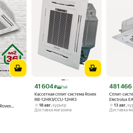
эй 57173 ₽ вместо
Цена с картой Яндекс Пэй 41604 ₽ вместо
Цена с картой
41 604
481 466
₽
Пэй
Кассетная сплит-система Rovex
Cплит-сист
RB-12HR3/CCU-12HR3
Electrolux
для 160 м
18 авг
,
курьер
13 авг
,
ку
Rovex
Доставка магазина
Доставка м
ого типа,