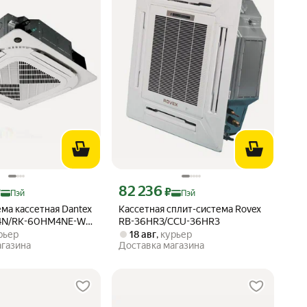
 Яндекс Пэй 147716 ₽ вместо
Цена с картой Яндекс Пэй 82236 ₽ вместо
82 236
₽
₽
Пэй
Пэй
ма кассетная Dantex
Кассетная сплит-система Rovex
4N/RK-60HM4NE-W
RB-36HR3/CCU-36HR3
рьер
18 авг
,
курьер
агазина
Доставка магазина