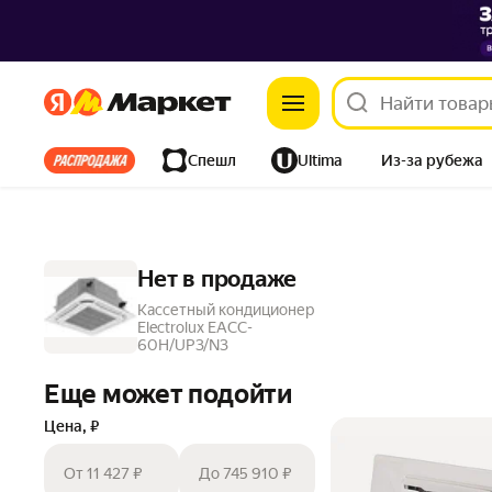
Яндекс
Яндекс
Все хиты
Спешл
Ultima
Из-за рубежа
Дом
Ремонт
Детям
Красота
Электроника
Нет в продаже
Кассетный кондиционер
Electrolux EACC-
60H/UP3/N3
Еще может подойти
Цена, ₽
От 11 427 ₽
До 745 910 ₽