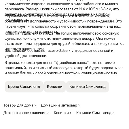
керамическое изделие, выполненное в виде забавного и милого
персонажа. Размеры копилки составляют 11,4 х 10,5 х 13,8 см, что
делает ее компактной и удобной для размещения на любой
Керамический материал, из которого изготовлена копилка,
поверхности.
обеспечивает долговечность и устойчивость к повреждениям. Это
гарантирует, что копилка сохранит свой первоначальный вид на
протяжении долгого времени.
Копилка "Удивлённая панда" не только выполняет свою основную
функцию, но и служит стильным элементом декора. Она может
стать отличным подарком для друзей и близких, а также украсить
интерьер вашего дома.
Вес копилки составляет всего 0,355 кг, что делает ее легкой и
удобной для переноски.
В целом, копилка для денег "Удивлённая панда" - это не только
практичный, но и стильный аксессуар, который будет радовать вас
и ваших близких своей оригинальностью и функциональностью.
Бренд Сима-ленд
Копилки
Копилки Сима-ленд
Товары для дома
Домашний интерьер
Декоративное хранение
Копилки
Копилки Сима-ленд