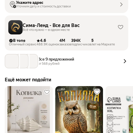
Укажите адрес
Уточним дату и стоимость доставки
Сима-Ленд - Все для Вас
Всё что нужно — в одном месте
В топе
4.6
4M
394K
5
Отличный сервис
488.9K оценок
заказов
подписчиков
лет на Маркете
Все 9 предложений
от 
568
 рублей
Ещё может подойти