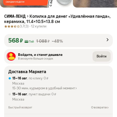
СКИДКИ НЕДЕЛИ
Копилка для денег «Удивлённая панда»,
СИМА-ЛЕНД
керамика, 11.4×10.5×13.8 см
3.7
(3) ·
12 купили
568
₽
1 088
–48%
₽
Пэй
Войдите, и станет дешевле
Войти
В аккаунте больше скидок
Доставка Маркета
15 – 16 авг
, по клику
0
₽
Москва
15-30 мин. курьером в удобный момент
15 – 16 авг
, пункт выдачи
0
₽
Москва
Быстрый возврат
О возвратах