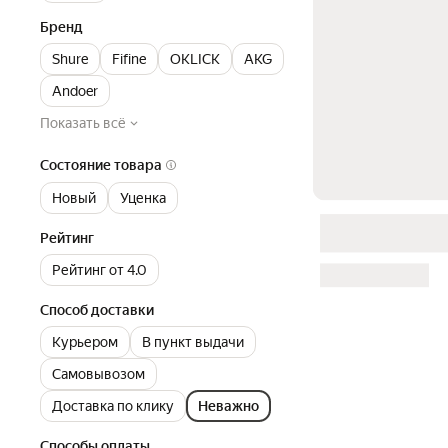
Бренд
Shure
Fifine
OKLICK
AKG
Andoer
Показать всё
Состояние товара
Новый
Уценка
Рейтинг
Рейтинг от 4.0
Способ доставки
Курьером
В пункт выдачи
Самовывозом
Доставка по клику
Неважно
Способы оплаты