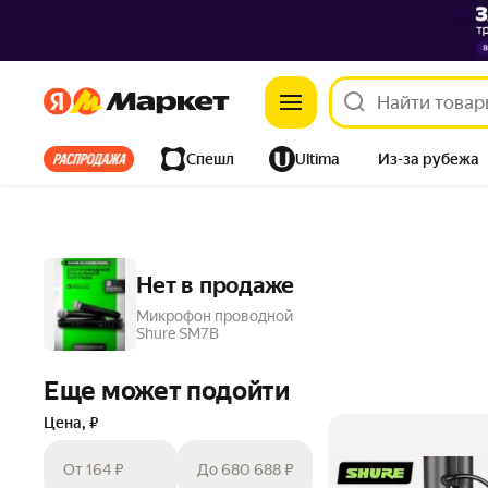
Яндекс
Яндекс
Все хиты
Спешл
Ultima
Из-за рубежа
Дом
Ремонт
Детям
Красота
Электроника
Нет в продаже
Микрофон проводной
Shure SM7B
Еще может подойти
Цена, ₽
От 164 ₽
До 680 688 ₽