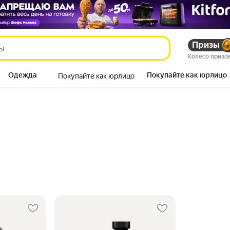
Призы
Колесо призо
Одежда
Покупайте как юрлицо
Покупайте как юрлицо
Продукты