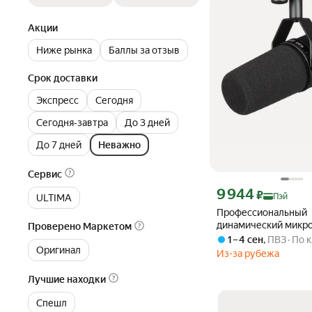
Акции
Ниже рынка
Баллы за отзыв
Срок доставки
Экспресс
Сегодня
Сегодня‐завтра
До 3 дней
До 7 дней
Неважно
Сервис
Цена с картой Яндекс П
9 944
₽
Пэй
ULTIMA
Профессиональный
динамический микро
Проверено Маркетом
SM7B для подкастов
1 – 4 сен
,
ПВЗ
По 
кардиоидным напра
Оригинал
Из-за рубежа
черный
Лучшие находки
Спешл