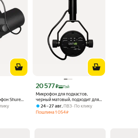
эй 9944 ₽ вместо
Цена с картой Яндекс Пэй 20577 ₽ вместо
20 577
₽
Пэй
Микрофон для подкастов,
фон Shure
черный матовый, подходит для
 с широким
прямой трансляции
клику
24 – 27 авг
,
ПВЗ
По клику
влением,
Пошлина
1 054
₽