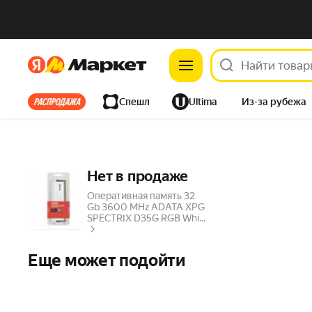
Яндекс
Яндекс
Все хиты
Спешл
Ultima
Из-за рубежа
Дом
Ремонт
Детям
Красота
Электроника
Нет в продаже
Оперативная память 32
Gb 3600 MHz ADATA XPG
SPECTRIX D35G RGB Whi...
Еще может подойти