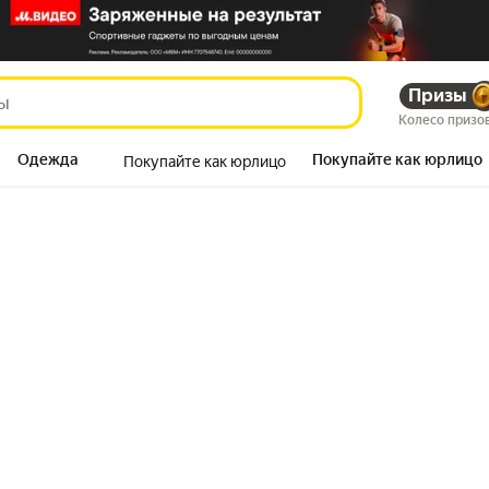
Призы
Колесо призо
Одежда
Покупайте как юрлицо
Покупайте как юрлицо
Продукты