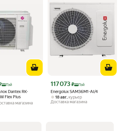
 Яндекс Пэй 243581 ₽ вместо
Цена с картой Яндекс Пэй 117073 ₽ вместо
117 073
₽
₽
Пэй
Пэй
лок Dantex RK-
Energolux SAM36M1-AI/4
 Flex Plus
18 авг
,
курьер
Доставка магазина
оставка магазина