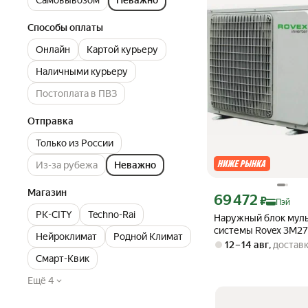
Самовывозом
Неважно
Способы оплаты
Онлайн
Картой курьеру
Наличными курьеру
Постоплата в ПВЗ
Отправка
Только из России
Из-за рубежа
Неважно
Магазин
Цена с картой Яндекс П
69 472
₽
Пэй
PK-CITY
Techno-Rai
Наружный блок муль
системы Rovex 3M2
Нейроклимат
Родной Климат
12 – 14 авг
,
доставк
Смарт-Квик
Ещё 4