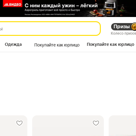
Призы
Колесо призо
Одежда
Покупайте как юрлицо
Покупайте как юрлицо
Продукты