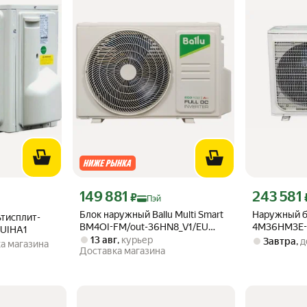
Цена с картой Яндекс Пэй 149881 ₽ вместо
Цена с картой
149 881
243 581
эй 69472 ₽ вместо
₽
Пэй
Блок наружный Ballu Multi Smart
Наружный б
тисплит-
BM4OI-FM/out-36HN8_V1/EU
4M36HM3E-W
7UIHA1
инверторной мульти сплит-
13 авг
,
курьер
Завтра
,
д
а магазина
Доставка магазина
системы