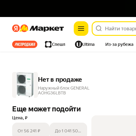
Яндекс
Яндекс
Все хиты
Спешл
Ultima
Из-за рубежа
Дом
Ремонт
Детям
Красота
Электроника
Нет в продаже
Наружный блок GENERAL
AOHG36LBTB
Еще может подойти
Цена, ₽
От 56 241 ₽
До 1 041 500 ₽