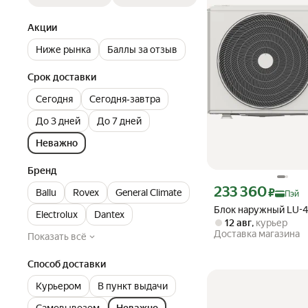
Акции
Ниже рынка
Баллы за отзыв
Срок доставки
Сегодня
Сегодня‐завтра
До 3 дней
До 7 дней
Неважно
Бренд
Цена с картой Яндекс П
233 360
₽
Ballu
Rovex
General Climate
Пэй
Блок наружный LU-
Electrolux
Dantex
12 авг
,
курьер
Доставка магазина
Показать всё
Способ доставки
Курьером
В пункт выдачи