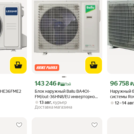
эй 233360 ₽ вместо
Цена с картой Яндекс Пэй 143246 ₽ вместо
Цена с картой
143 246
96 758
₽
₽
Пэй
4HE36FME2
Блок наружный Ballu BA4OI-
Наружный б
FM/out-36HN8/EU инверторной
системы Ro
мульти сплит-системы
13 авг
,
курьер
12 – 14 ав
Доставка магазина