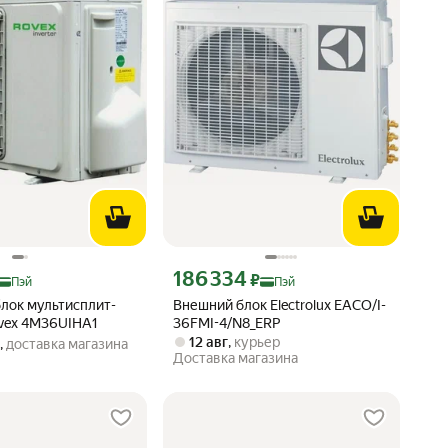
 Яндекс Пэй 96758 ₽ вместо
Цена с картой Яндекс Пэй 186334 ₽ вместо
186 334
₽
Пэй
Пэй
лок мультисплит-
Внешний блок Electrolux EACO/I-
vex 4M36UIHA1
36FMI-4/N8_ERP
12 авг
,
курьер
г
,
доставка магазина
Доставка магазина