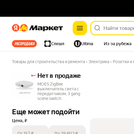
Яндекс
Яндекс
Все хиты
Спешл
Ultima
Из-за рубежа
Дом
Ремонт
Детям
Красота
Электроника
Товары для строительства и ремонта
•
Электрика
•
Розетки и
Нет в продаже
MOES ZigBee
выключатель света с
передатчиком, 3 gang
scene switch
Еще может подойти
Цена, ₽
От 157 ₽
До 29 802 ₽