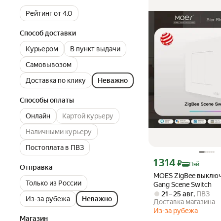
Рейтинг от 4.0
Способ доставки
Курьером
В пункт выдачи
Самовывозом
Доставка по клику
Неважно
Способы оплаты
Онлайн
Картой курьеру
Наличными курьеру
Постоплата в ПВЗ
Цена с картой Яндекс П
1 314
₽
Пэй
Отправка
MOES ZigBee выключ
Только из России
Gang Scene Switch
21 – 25 авг
,
ПВЗ
Из-за рубежа
Неважно
Доставка магазина
Из-за рубежа
Магазин