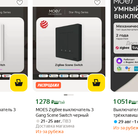
эй 1314 ₽ вместо
Цена с картой Яндекс Пэй 1278 ₽ вместо
Цена с картой
1 278
1 051
₽
₽
Пэй
атель 3
MOES ZigBee выключатель 3
Выключате
Gang Scene Switch черный
трёхклавиш
B-EU3-WH-M
21 – 25 авг
,
ПВЗ
29 авг – 1
Доставка магазина
белый
Из-за рубе
Из-за рубежа