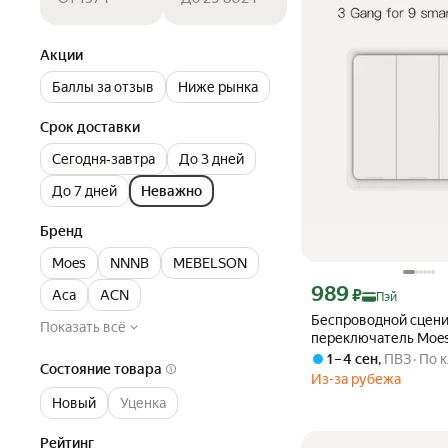
Акции
Баллы за отзыв
Ниже рынка
Срок доставки
Сегодня‐завтра
До 3 дней
До 7 дней
Неважно
Бренд
Moes
NNNB
MEBELSON
Цена с картой Яндекс П
989
₽
Aca
ACN
Пэй
Беспроводной сцен
Показать всё
переключатель Moes
ручная кнопка с 12 
1 – 4 сен
,
ПВЗ
По 
Состояние товара
управления, 3 Gang W
Из-за рубежа
MOES
Новый
Уценка
Рейтинг