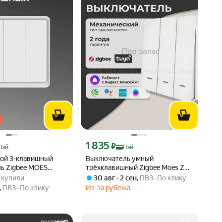
 Яндекс Пэй 3031 ₽ вместо
Цена с картой Яндекс Пэй 1835 ₽ вместо
1 835
₽
Пэй
Пэй
ой 3-клавишный
Выключатель умный
ь Zigbee MOES
трёхклавишный Zigbee Moes ZS-
: 4.7 из 5
46 купили
B-EU3-WH-MS, встраиваемый,
6 купили
30 авг – 2 сен
,
ПВЗ
По клику
белый
,
ПВЗ
По клику
Из-за рубежа