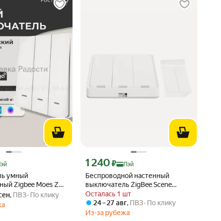
 Яндекс Пэй 1051 ₽ вместо
Цена с картой Яндекс Пэй 1240 ₽ вместо
1 240
₽
Пэй
Пэй
ль умный
Беспроводной настенный
ный Zigbee Moes ZS-
выключатель ZigBee Scene
S, встраиваемый,
Switch с 3 кнопками и Bluetooth
Осталась 1 шт
 сен
,
ПВЗ
По клику
для дома и спальни.
24 – 27 авг
,
ПВЗ
По клику
жа
Из-за рубежа