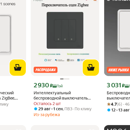
эй 989 ₽ вместо
Цена с картой Яндекс Пэй 2930 ₽ вместо
Цена с картой
2 930
3 031
₽
₽
Пэй
ический
Интеллектуальный
Беспроводн
 ZigBee,
беспроводной выключатель
выключател
Рейтинг товара
Оценок: (6) · 
режимами
MOES Zigbee для дома
белый
Осталось 2 шт
клику
4.7
(6) · 4
hite Switch,
дистанционное управление,
29 авг – 1 сен
,
ПВЗ
По клику
12 – 13 авг
ультратонкая панель,3 кнопки
Из-за рубежа