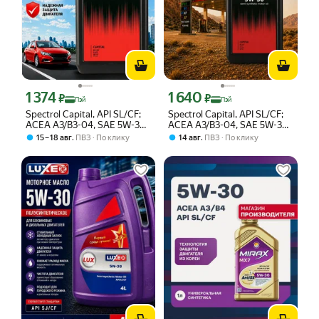
1 374
1 640
Цена с картой Яндекс Пэй 1374 ₽ вместо
Цена с картой Яндекс Пэй 1640 ₽ вме
₽
₽
Пэй
Пэй
Spectrol Capital, API SL/CF;
Spectrol Capital, API SL/CF;
ACEA A3/В3-04, SAE 5W-30
ACEA A3/В3-04, SAE 5W-30
Масло моторное,
Масло моторное,
,
,
15 – 18 авг
ПВЗ
По клику
14 авг
ПВЗ
По клику
Полусинтетическое, 1 л
Полусинтетическое, 1 л для
бензиновых и дизельных
двигателей всесезонное
универсальное