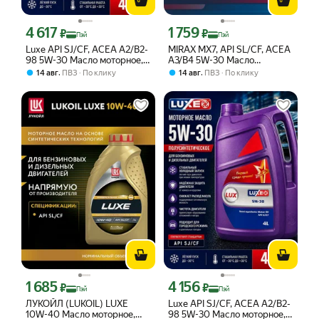
4 617
1 759
Цена с картой Яндекс Пэй 4617 ₽ вместо
Цена с картой Яндекс Пэй 1759 ₽ вме
₽
₽
Пэй
Пэй
Luxe API SJ/CF, ACEA A2/B2-
MIRAX MX7, API SL/CF, ACEA
98 5W-30 Масло моторное,
A3/B4 5W-30 Масло
Полусинтетическое, 4 л для
моторное, Синтетическое, 1
,
,
14 авг
ПВЗ
По клику
14 авг
ПВЗ
По клику
бензиновых и дизельных
л синтетическое моторное
двигателей
масло 1 литр
1 685
4 156
Цена с картой Яндекс Пэй 1685 ₽ вместо
Цена с картой Яндекс Пэй 4156 ₽ вме
₽
₽
Пэй
Пэй
ЛУКОЙЛ (LUKOIL) LUXE
Luxe API SJ/CF, ACEA A2/B2-
10W-40 Масло моторное,
98 5W-30 Масло моторное,