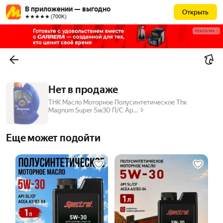
В приложении — выгодно
Открыть
★★★★★ (700К)
РЕКЛАМА
Нет в продаже
ТНК Масло Моторное Полусинтетическое Thк
Magnum Super 5w30 П/С Ap...
Еще может подойти