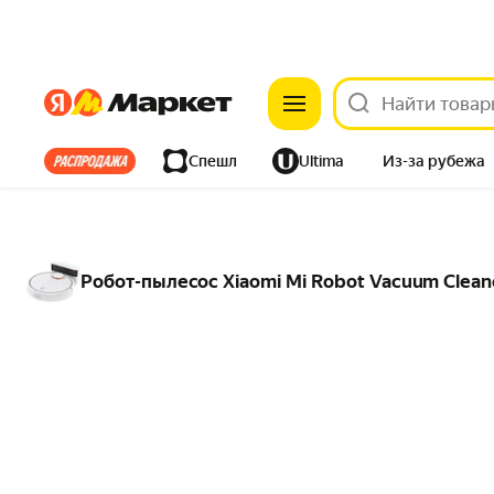
Яндекс
Яндекс
Все хиты
Спешл
Ultima
Из-за рубежа
Дом
Ремонт
Детям
Красота
Электроника
Робот-пылесос Xiaomi Mi Robot Vacuum Clean