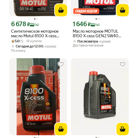
6 678
1 646
Цена с картой Яндекс Пэй 6678 ₽ вместо
Цена с картой Яндекс Пэй 1646 ₽ вме
₽
₽
Пэй
Пэй
Синтетическое моторное
Масло моторное MOTUL
масло Motul 8100 X-cess
8100 X-cess GEN2 5W40
Рейтинг товара: 5.0 из 5
Оценок: (1) · 14 купили
5W40, 5 литров
синтетическое 1 л 109774
5.0
(1) · 14 купили
,
Послезавтра
курьер
Доставка магазина
,
Сегодня до 12:00
курьер
По клику