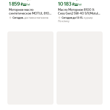
1 859
10 183
Цена с картой Яндекс Пэй 1859 ₽ вместо
Цена с картой Яндекс Пэй 10183 ₽ в
₽
₽
Пэй
Пэй
Моторное масло
Масло Моторное 8100 X-
синтетическое MOTUL 8100
Cess Gen2 5W-40 5Л(Motul
X-cess 5W-40, 1 литр
111682)
,
,
Сегодня
доставка магазина
Сегодня до 13:15
курьер
По клику