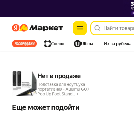
Яндекс
Яндекс
Все хиты
Спешл
Ultima
Из-за рубежа
Дом
Ремонт
Детям
Красота
Электроника
Нет в продаже
Подставка для ноутбука
портативная - Aulumu G07
Pop Up Foot Stand...
Еще может подойти