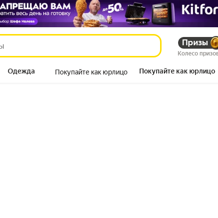
Призы
Колесо призо
Одежда
Покупайте как юрлицо
Покупайте как юрлицо
Продукты