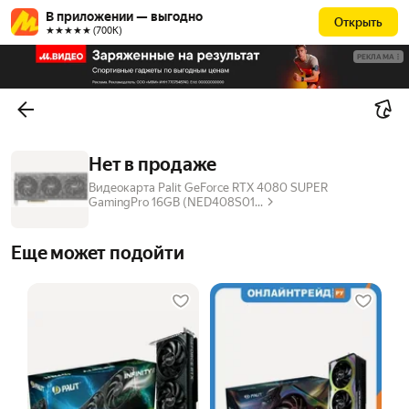
В приложении — выгодно
Открыть
★★★★★ (700К)
РЕКЛАМА
Нет в продаже
Видеокарта Palit GeForce RTX 4080 SUPER
GamingPro 16GB (NED408S01...
Еще может подойти