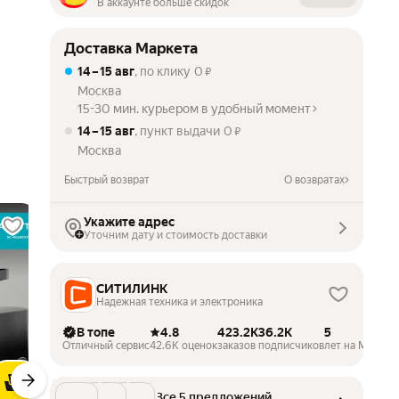
В аккаунте больше скидок
Доставка Маркета
14 – 15 авг
, по клику
0
₽
Москва
15-30 мин. курьером в удобный момент
14 – 15 авг
, пункт выдачи
0
₽
Москва
Быстрый возврат
О возвратах
Укажите адрес
Уточним дату и стоимость доставки
СИТИЛИНК
Надежная техника и электроника
В топе
4.8
423.2K
36.2K
5
Отличный сервис
42.6K оценок
заказов
подписчиков
лет на Маркет
Все 5 предложений