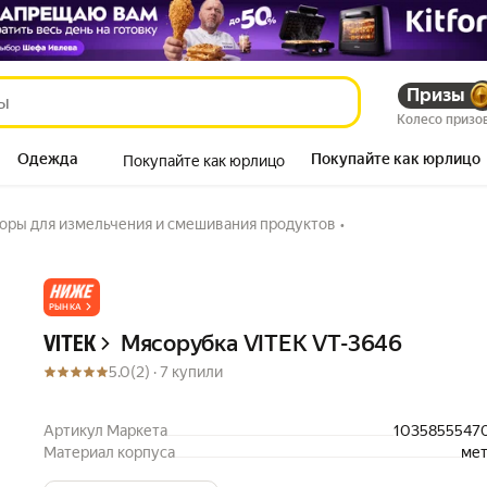
Призы
5 119
₽
5 736
₽
Пэй
Колесо призо
Одежда
Покупайте как юрлицо
Покупайте как юрлицо
Продукты
оры для измельчения и смешивания продуктов
•
Описание
РЫНКА
Мясорубка VITEK VT-3646
VITEK
5.0
(2) ·
7 купили
Артикул Маркета
1035855547
Материал корпуса
мет