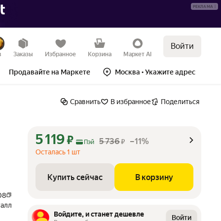
РЕКЛАМА
Войти
Купить сейчас
В корзину
–11%
в
Заказы
Избранное
Корзина
Маркет AI
Продавайте на Маркете
Москва
• Укажите адрес
Сравнить
В избранное
Поделиться
5 119
₽
5 736
–11%
₽
Пэй
Осталась 1 шт
Купить сейчас
В корзину
08
алл
Войдите, и станет дешевле
Войти