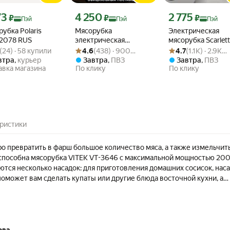
 273 ₽
Цена 4 250 ₽
Цена 2 775 ₽
73
4 250
2 775
₽
₽
₽
Пэй
Пэй
Пэй
убка Polaris
Мясорубка
Электрическая
2078 RUS
электрическая
мясорубка Scarlett
г товара: 4.8 из 5
: (24) · 58 купили
Рейтинг товара: 4.6 из 5
Оценок: (438) · 900 купили
Рейтинг товара: 4.7 и
Оценок: (1.1K) · 2.9K
NORMANN AMG-553 с
MG45S71 с функц
(24) · 58 купили
4.6
(438) · 900
4.7
(1.1K) · 2.9K
овощерезкой и теркой
Реверс
купили
купили
втра
,
курьер
Завтра
,
ПВЗ
Завтра
,
ПВЗ
для драников
авка магазина
По клику
По клику
ристики
о превратить в фарш большое количество мяса, а также измельчит
способна мясорубка VITEK VT-3646 с максимальной мощностью 20
ются несколько насадок: для приготовления домашних сосисок, нас
поможет вам сделать купаты или другие блюда восточной кухни, а
овка и специальная насадка для драников. Лоток и втулка мясорубк
адежной нержавеющей стали, поэтому устройство прослужит вдво
 пластиковыми аксессуарами. В приборе есть специальная функция
ствующая легкому очищению каждого из двух дисков мясорубки (5