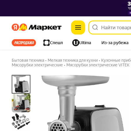
Яндекс
Яндекс
Мясорубка VITEK VT-3646
5.0
(2) ·
7 купили
Задать вопрос
Все хиты
Спешл
Ultima
Из-за рубежа
Дом
Ремонт
Детям
Красота
Электроника
Бытовая техника
•
Мелкая техника для кухни
•
Кухонные приб
Мясорубки электрические
•
Мясорубки электрические VITEK