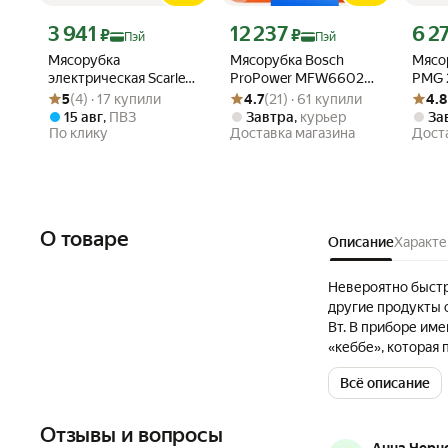
Цена 3 941 ₽
Цена 12 237 ₽
Цена 6
3 941
12 237
6 2
₽
₽
Пэй
Пэй
Мясорубка
Мясорубка Bosch
Мясор
электрическая Scarlett
ProPower MFW66020
PMG 
Рейтинг товара: 5 из 5
Оценок: (4) · 17 купили
Рейтинг товара: 4.7 из 5
Оценок: (21) · 61 купили
Рейтин
Оценок
SC-MG45M27
белый/серый
5
(4) · 17 купили
4.7
(21) · 61 купили
4.8
15 авг
,
ПВЗ
Завтра
,
курьер
За
По клику
Доставка магазина
Дост
О товаре
Описание
Характе
Невероятно быстр
другие продукты 
Вт. В приборе име
«кеббе», которая 
также терка, шинк
Всё описание
изготовлены из н
дольше моделей с
«Реверс», способ
Отзывы и вопросы
и 7 мм).