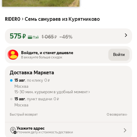
Семь самураев из Курятниково
RIDERO
575
₽
1 065
–46%
₽
Пэй
Войдите, и станет дешевле
Войти
В аккаунте больше скидок
Доставка Маркета
15 авг
, по клику
0
₽
Москва
15-30 мин. курьером в удобный момент
15 авг
, пункт выдачи
0
₽
Москва
Быстрый возврат
О возвратах
Укажите адрес
Уточним дату и стоимость доставки