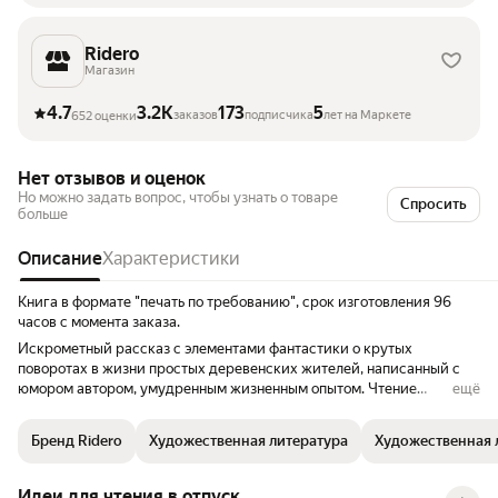
Ridero
Магазин
4.7
3.2K
173
5
заказов
подписчика
лет на Маркете
652 оценки
Нет отзывов и оценок
Но можно задать вопрос, чтобы узнать о товаре
Спросить
больше
Описание
Характеристики
Книга в формате "печать по требованию", срок изготовления 96
часов с момента заказа.
Искрометный рассказ с элементами фантастики о крутых
поворотах в жизни простых деревенских жителей, написанный с
юмором автором, умудренным жизненным опытом. Чтение
ещё
доставит массу удовольствия и веселья.
Бренд Ridero
Художественная литература
Художественная л
Идеи для чтения в отпуск