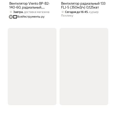
Вентилятор Viento ВР-В2-
Вентилятор радиальный 133
140-60, радиальный,
FLJ-5 (350м3/ч) 0,125квт
однофазный двигатель,
,
,
Завтра
доставка магазина
Сегодня до 16:45
курьер
белый
По клику
ВсеИнструменты.ру