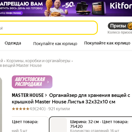
 Master House Листья
Призы
897
₽
2 500
₽
Пэй
Колесо призо
Одежда
Покупайте как юрлицо
Покупайте как юрлицо
Продукты
ей
•
Корзины, коробки и органайзеры
•
я вещей Master House
Описание
Органайзер для хранения вещей с
MASTER HOUSE
крышкой Master House Листья 32х32х10 см
4.9
(240) ·
921 купили
2 см
•
Цвет товара:
Ширина: 32 см
•
Цвет товара:
75420
 отделений: 5 шт
Количество отделений: 16 шт