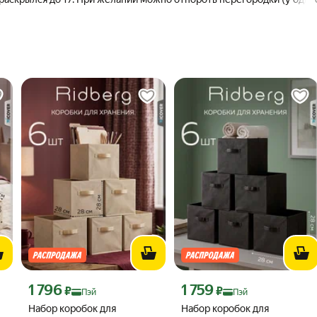
 сделала).
 ₽ вместо
Цена с картой Яндекс Пэй 1796 ₽ вместо
Цена с картой Яндекс Пэй 1759 ₽
1 796
1 759
₽
₽
Пэй
Пэй
Набор коробок для
Набор коробок для