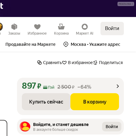
РЕКЛАМА
Войти
Купить сейчас
В корзину
–64%
в
Заказы
Избранное
Корзина
Маркет AI
Продавайте на Маркете
Москва
• Укажите адрес
Сравнить
В избранное
Поделиться
897
₽
2 500
–64%
₽
Пэй
Купить сейчас
В корзину
Войдите, и станет дешевле
Войти
В аккаунте больше скидок