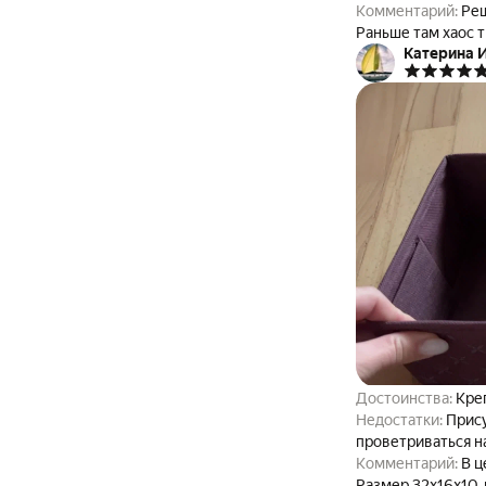
Комментарий:
Решила
Раньше там хаос твори
Катерина И
длинными ячейкам
удобным из-за мяг
Достоинства:
Кре
Недостатки:
Прису
проветриваться н
Комментарий:
В ц
Размер 32х16х10,