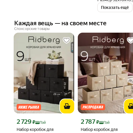
органайзера так и
Показать ещё
Каждая вещь — на своем месте
Спонсорские товары
Цена с картой Яндекс Пэй 2729 ₽ вместо
Цена с картой Яндекс Пэй 2787
2 729
2 787
₽
₽
Пэй
Пэй
Набор коробок для
Набор коробок для