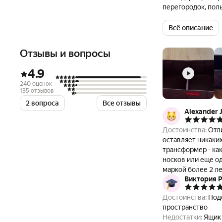
перегородок, пол
нужды и поддержи
пластика, цвет —
Всё описание
эстетичный вид. К
любой нише, а на
Отзывы и вопросы
В сложенном виде
× 38 см × 7 см, а
4.9
регулировать, пе
240 оценок
распределение пр
135 отзывов
более объёмных п
2 вопроса
Все отзывы
фиксируется, уде
Alexander 
взрослых, желающ
коробках. Его ко
Достоинства:
Отл
решением для дом
оставляет никаки
органайзер, готов
трансформер - как
носков или еще о
маркой более 2 ле
Виктория 
Комментарий:
Что
качество такое же
Достоинства:
Под
Рекомендую
пространство
Недостатки:
Ящик