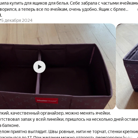
 купить для ящиков для белья. Себе забрала с частыми ячейками.
лся, а теперь все по ячейкам, очень удобно. Ящик с брлее
.
и отдала парню. Он так же использует для белья. Он оказался мене
5 декабря 2024
ких стенок, но это вкусовщина, честно говоря
пкий, качественный органайзер, можно менять ячейки.
тствовал запах у всей линейки, пришлось на несколько дней остав
а балконе.
елом приятно выглядит. Швы ровные, нити не торчат, стенки крепки
 раскрылся до 17. При желании можно отпороть перегородки (у одно