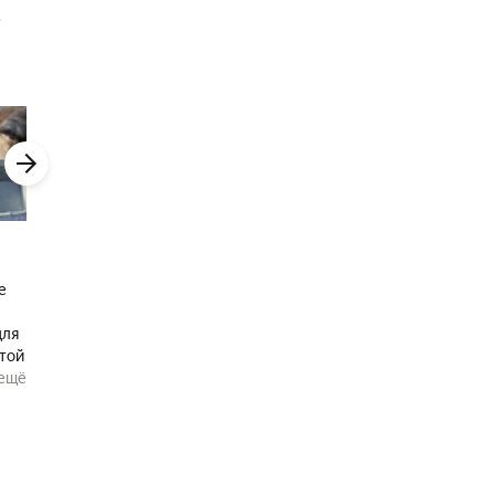
о
в
й.
 см
в
е
для
этой
ещё