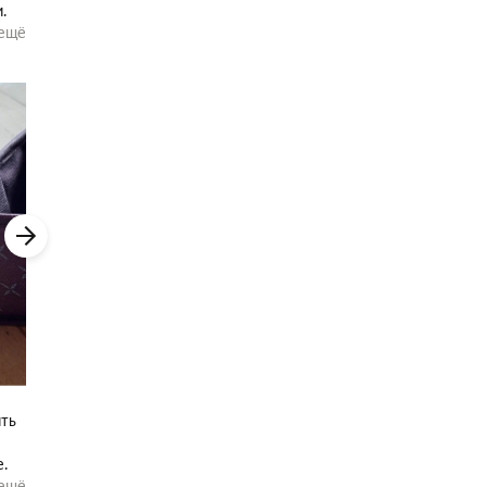
ещё
е
ить
е.
го
ещё