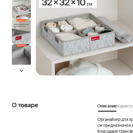
О товаре
Описание
Характе
Органайзер для х
см предназначен д
Благодаря трансф