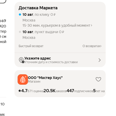
Доставка Маркета
10 авг
, по клику
0
₽
Москва
04
15-30 мин. курьером в удобный момент
420
стер
10 авг
, пункт выдачи
0
₽
0 см
Москва
дной
Быстрый возврат
О возвратах
Укажите адрес
Уточним дату и стоимость доставки
ООО "Мастер Хаус"
Магазин
4.7
20.5K
447
5
671 оценка
заказов
подписчиков
лет на Марке
 10
них