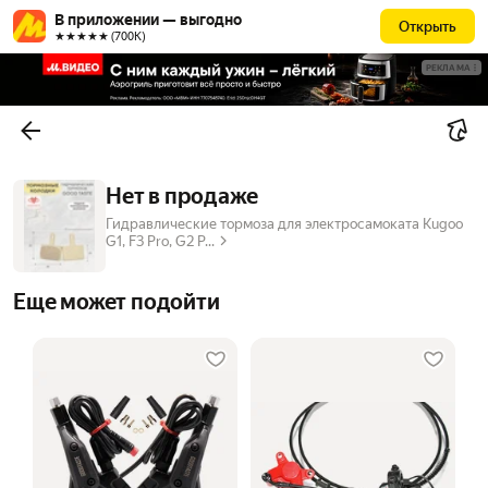
В приложении — выгодно
Открыть
★★★★★ (700К)
РЕКЛАМА
Нет в продаже
Гидравлические тормоза для электросамоката Kugoo
G1, F3 Pro, G2 P...
Еще может подойти