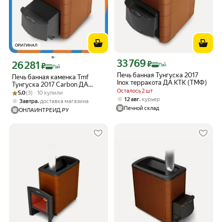
ОРИГИНАЛ
33 769
Цена с картой Яндекс Пэй 33769 ₽ в
26 281
₽
Цена с картой Яндекс Пэй 26281 ₽ вместо
₽
Пэй
Пэй
Печь банная Тунгуска 2017
Печь банная каменка Tmf
Inox терракота ДА КТК (ТМФ)
Тунгуска 2017 Carbon ДА
Осталось 2 шт
Рейтинг товара: 5.0 из 5
Оценок: (3) · 10 купили
терракота
5.0
(3) · 10 купили
,
12 авг
курьер
,
Завтра
доставка магазина
Печной склад
ОНЛАЙНТРЕЙД.РУ