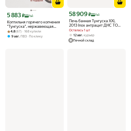
58 909
Цена с картой Яндекс Пэй 58909 ₽ в
5 883
₽
Цена с картой Яндекс Пэй 5883 ₽ вместо
₽
Пэй
Пэй
Печь банная Тунгуска XXL
Коптильня горячего копчения
2013 Inox антрацит ДНС ТО
"Тунгуска", нержавеющая
(ТМФ)
Осталась 1 шт
Рейтинг товара: 4.8 из 5
Оценок: (67) · 168 купили
сталь 1мм, 40х25х25 см
4.8
(67) · 168 купили
,
12 авг
курьер
,
9 авг
ПВЗ
По клику
Печной склад