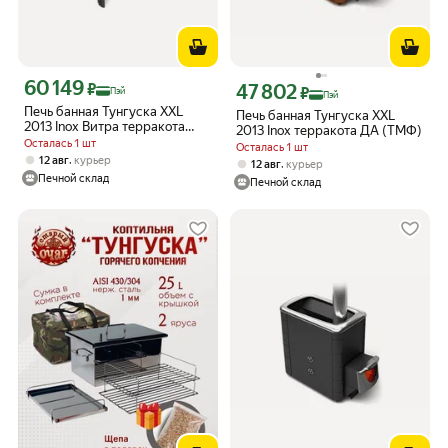
60 149
Цена с картой Яндекс Пэй 60149 ₽ вместо
₽
47 802
Цена с картой Яндекс Пэй 47802 ₽ в
₽
Пэй
Пэй
Печь банная Тунгуска XXL
Печь банная Тунгуска XXL
2013 Inox Витра терракота
2013 Inox терракота ДА (ТМФ)
(ТМФ)
Осталась 1 шт
Осталась 1 шт
,
12 авг
курьер
,
12 авг
курьер
Печной склад
Печной склад