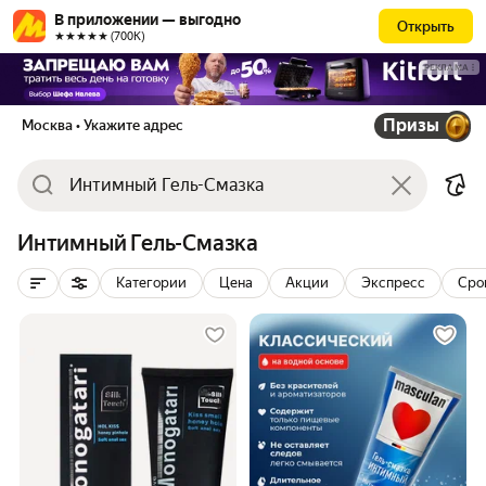
В приложении — выгодно
Открыть
★★★★★ (700К)
РЕКЛАМА
Призы
Москва
• Укажите адрес
Интимный Гель-Смазка
Категории
Цена
Акции
Экспресс
Сро