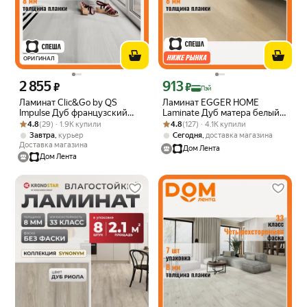
ОРИГИНАЛ
2 855
913
Цена 2855 ₽ вместо
Цена с картой Яндекс Пэй 913 ₽ вмес
₽
₽
Пэй
Ламинат Clic&Go by QS
Ламинат EGGER HOME
Impulse Дуб французский
Laminate Дуб матера белый
Рейтинг товара: 4.8 из 5
Оценок: (29) · 1.9K купили
серый 33 класс 8 мм 1.596 кв.
Рейтинг товара: 4.8 из 5
Оценок: (127) · 4.1K купили
32 класс 8 мм 1,994 кв. м
4.8
(29) · 1.9K купили
4.8
(127) · 4.1K купили
м
,
,
Завтра
курьер
Сегодня
доставка магазина
Доставка магазина
Дом Лента
Дом Лента