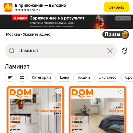
В приложении — выгодно
Открыть
★★★★★ (700К)
РЕКЛАМА
Призы
Москва
• Укажите адрес
Ламинат
Категории
Цена
Акции
Экспресс
Сро