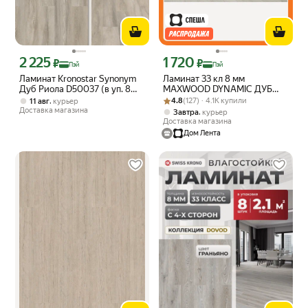
2 225
1 720
Цена с картой Яндекс Пэй 2225 ₽ вместо
Цена с картой Яндекс Пэй 1720 ₽ вм
₽
₽
Пэй
Пэй
Ламинат Kronostar Synonym
Ламинат 33 кл 8 мм
Дуб Риола D50037 (в уп. 8
MAXWOOD DYNAMIC ДУБ
шт./2.109 м2)
Рейтинг товара: 4.8 из 5
Оценок: (127) · 4.1K купили
эрфурт фаска 1,596 кв. м.
,
4.8
(127) · 4.1K купили
11 авг
курьер
Доставка магазина
,
Завтра
курьер
Доставка магазина
Дом Лента