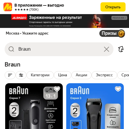
В приложении — выгодно
Открыть
★★★★★ (700К)
РЕКЛАМА
Призы
Москва
• Укажите адрес
Braun
Категории
Цена
Акции
Экспресс
Сро