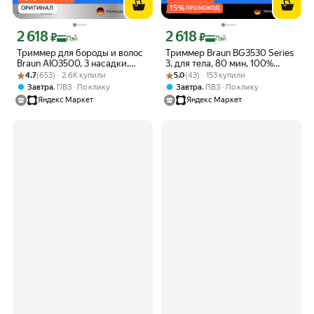
15
%
ОРИГИНАЛ
ПРОМОКОД
2 618
2 618
Цена с картой Яндекс Пэй 2618 ₽ вместо
Цена с картой Яндекс Пэй 2618 ₽ вме
₽
₽
Пэй
Пэй
Триммер для бороды и волос
Триммер Braun BG3530 Series
Braun AIO3500, 3 насадки,
3, для тела, 80 мин, 100%
Рейтинг товара: 4.7 из 5
Оценок: (653) · 2.6K купили
серый
Рейтинг товара: 5.0 из 5
Оценок: (43) · 153 купили
водозащита, светло-серый
4.7
(653) · 2.6K купили
5.0
(43) · 153 купили
,
,
Завтра
ПВЗ
По клику
Завтра
ПВЗ
По клику
Яндекс Маркет
Яндекс Маркет