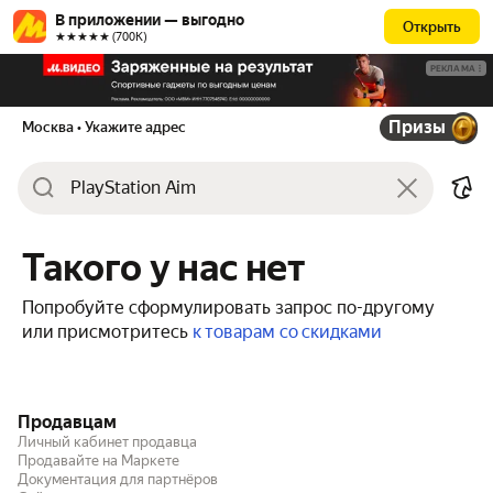
В приложении — выгодно
Открыть
★★★★★ (700К)
РЕКЛАМА
Призы
Москва
• Укажите адрес
Такого у нас нет
Попробуйте сформулировать запрос по-другому
или присмотритесь
к товарам со скидками
Продавцам
Личный кабинет продавца
Продавайте на Маркете
Документация для партнёров