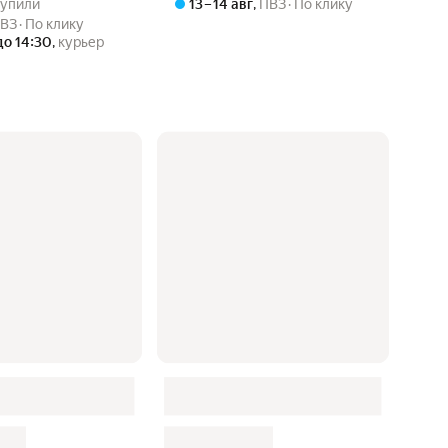
 купили
13 – 14 авг
,
ПВЗ
По клику
ВЗ
По клику
до 14:30
,
курьер