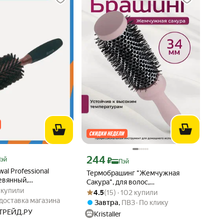
 Яндекс Пэй 1144 ₽ вместо
Цена с картой Яндекс Пэй 244 ₽ вместо
244
₽
Пэй
Пэй
al Professional
Термобрашинг "Жемчужная
евянный,
Сакура", для волос,
: 4.0 из 5
19 купили
 щетина, с мягкой
9 купили
Рейтинг товара: 4.5 из 5
Оценок: (15) · 102 купили
антистатический, продувной,
4.5
(15) · 102 купили
/65 мм
диаметр 34мм
доставка магазина
Завтра
,
ПВЗ
По клику
ТРЕЙД.РУ
Kristaller