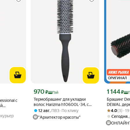
ОРИГИНАЛ
Цена с картой Яндекс Пэй 970 ₽ вместо
Цена с картой
970
1 144
эй 1472 ₽ вместо
₽
₽
Пэй
Термобрашинг для укладки
Брашинг Dew
ssional с
волос Harizma h10600L-34, с
DEWAL дер
ей
Рейтинг товара
Оценок: (3) · 
увеличенной рабочей
натуральная
12 авг
,
ПВЗ
По клику
4.0
(3) · 1
 с
поверхностью, диаметр- 34 мм
ручкой d 34
,
курьер
1 шт
Сегодня
,
"Архитектор красоты"
ОНЛАЙН