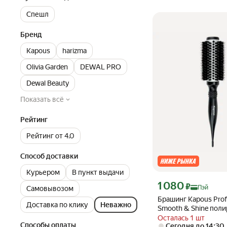
Спешл
Бренд
Kapous
harizma
Olivia Garden
DEWAL PRO
Dewal Beauty
Показать всё
Рейтинг
Рейтинг от 4.0
Способ доставки
Курьером
В пункт выдачи
Цена с картой Яндекс П
1 080
₽
Пэй
Самовывозом
Брашинг Kapous Prof
Доставка по клику
Неважно
Smooth & Shine пол
мм, 1 шт
Осталась 1 шт
Способы оплаты
Сегодня до 14:30