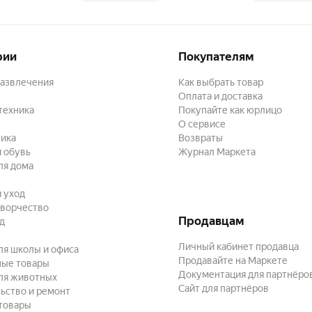
рии
Покупателям
развлечения
Как выбрать товар
Оплата и доставка
техника
Покупайте как юрлицо
О сервисе
ика
Возвраты
 обувь
Журнал Маркета
ля дома
и уход
творчество
Продавцам
ад
Личный кабинет продавца
ля школы и офиса
Продавайте на Маркете
ные товары
Документация для партнёро
ля животных
Сайт для партнёров
ьство и ремонт
товары