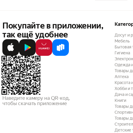
Покупайте в приложении,
Катего
так ещё удобнее
Досуг и 
Мебель
Бытовая 
Гигиена
Электрон
Одежда и
Товары д
Аптека
Красота 
Хобби и 
Дача и с
Наведите камеру на QR-код,

Книги
чтобы скачать приложение
Товары д
Спортив
Товары д
Строител
Детские 