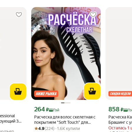
эй 1080 ₽ вместо
Цена с картой Яндекс Пэй 264 ₽ вместо
Цена с картой
264
858
₽
₽
Пэй
Пэ
essional
Расческа для волос скелетная с
Расческа Ka
ирующий 33
покрытием "Soft Touch" для
Брашинг с 
Рейтинг товара: 4.9 из 5
Оценок: (224) · 1.6K купили
укладки и объема волос
поверхность
Осталась 1 
4.9
(224) · 1.6K купили
,
курьер
Рейтинг товара
Оценок: (2) · 