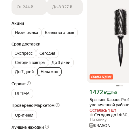
От 244 ₽
До 8 927 ₽
Акции
Ниже рынка
Баллы за отзыв
Срок доставки
Экспресс
Сегодня
Сегодня‐завтра
До 3 дней
До 7 дней
Неважно
Сервис
Цена с картой Яндекс П
1 472
₽
Пэй
ULTIMA
Брашинг Kapous Profe
увеличенной рабоч
Проверено Маркетом
поверхностью 34 мм
Осталась 1 шт
Сегодня до 14:30
деревянной ручкой, 
Оригинал
По клику
KRASON
Лучшие находки