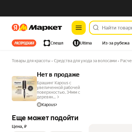
Яндекс
Яндекс
Все хиты
Спешл
Ultima
Из-за рубежа
Дом
Ремонт
Детям
Красота
Электроника
Товары для красоты
•
Средства для ухода за волосами
•
Расче
Нет в продаже
Брашинг Kapous с
увеличенной рабочей
поверхностью, 34мм с
деревян...
Kapous
Еще может подойти
Цена, ₽