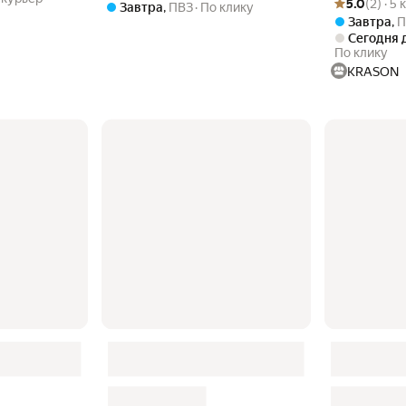
5.0
(2) · 5
Завтра
,
ПВЗ
По клику
Завтра
,
П
Сегодня 
По клику
KRASON