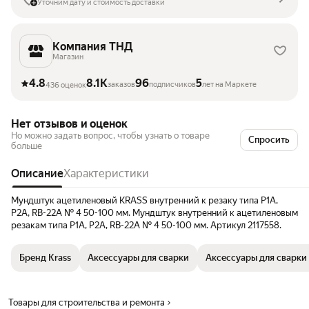
Уточним дату и стоимость доставки
Компания ТНД
Магазин
4.8
8.1K
96
5
заказов
подписчиков
лет на Маркете
436 оценок
Нет отзывов и оценок
Но можно задать вопрос, чтобы узнать о товаре
Спросить
больше
Описание
Характеристики
Мундштук ацетиленовый KRASS внутренний к резаку типа Р1А,
Р2А, RB-22А № 4 50-100 мм. Мундштук внутренний к ацетиленовым
резакам типа Р1А, Р2А, RB-22А № 4 50-100 мм. Артикул 2117558.
Бренд Krass
Аксессуары для сварки
Аксессуары для сварки 
Товары для строительства и ремонта