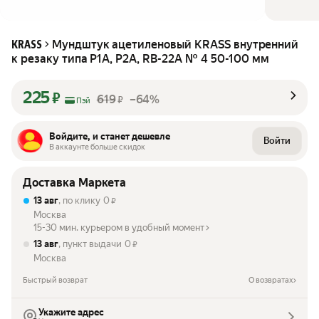
Мундштук ацетиленовый KRASS внутренний
KRASS
к резаку типа Р1А, Р2А, RB-22А № 4 50-100 мм
225
₽
619
–64%
₽
Пэй
Войдите, и станет дешевле
Войти
В аккаунте больше скидок
Доставка Маркета
13 авг
, по клику
0
₽
Москва
15-30 мин. курьером в удобный момент
13 авг
, пункт выдачи
0
₽
Москва
Быстрый возврат
О возвратах
Укажите адрес