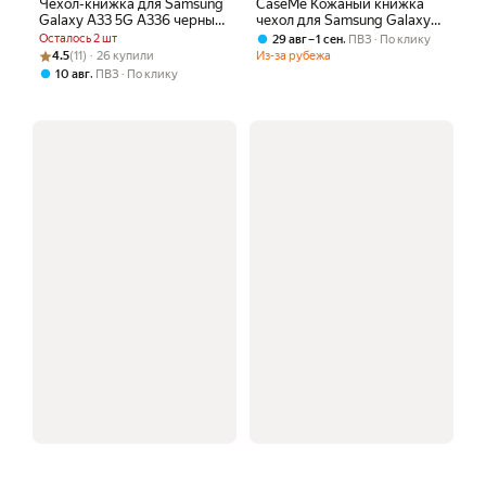
Чехол-книжка для Samsung
CaseMe Кожаный книжка
Galaxy A33 5G A336 черный
чехол для Samsung Galaxy
/ подставка, отделение для
A33 5G / Самсунг A33 5G с
Осталось 2 шт
,
29 авг – 1 сен
ПВЗ
По клику
карт
визитницей из экокожи
Рейтинг товара: 4.5 из 5
Оценок: (11) · 26 купили
4.5
(11) · 26 купили
Из-за рубежа
,
10 авг
ПВЗ
По клику